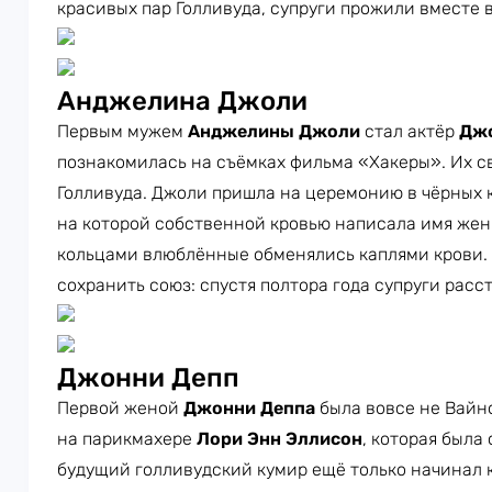
красивых пар Голливуда, супруги прожили вместе вс
Анджелина Джоли
Первым мужем
Анджелины Джоли
стал актёр
Джо
познакомилась на съёмках фильма «Хакеры». Их с
Голливуда. Джоли пришла на церемонию в чёрных 
на которой собственной кровью написала имя жен
кольцами влюблённые обменялись каплями крови. 
сохранить союз: спустя полтора года супруги расс
Джонни Депп
Первой женой
Джонни Деппа
была вовсе не Вайно
на парикмахере
Лори Энн Эллисон
, которая была 
будущий голливудский кумир ещё только начинал к