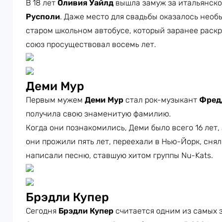
В 18 лет
Оливия Уайлд
вышла замуж за итальянск
Русполи
. Даже место для свадьбы оказалось нео
старом школьном автобусе, который заранее раск
союз просуществовал восемь лет.
Деми Мур
Первым мужем
Деми Мур
стал рок-музыкант
Фред
получила свою знаменитую фамилию.
Когда они познакомились, Деми было всего 16 лет, 
они прожили пять лет, переехали в Нью-Йорк, сня
написали песню, ставшую хитом группы Nu-Kats.
Брэдли Купер
Сегодня
Брэдли Купер
считается одним из самых 