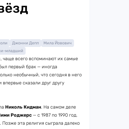
вёзд
жоли
Джонни Депп
Мила Йовович
ни-младший
й, чаще всего вспоминают их самые
 был первый брак — иногда
олько необычный, что сегодня в него
 впервые сказали друг другу
ла
Николь Кидман
. На самом деле
ими Роджерс
— с 1987 по 1990 год.
 Позже эта религия сыграла далеко