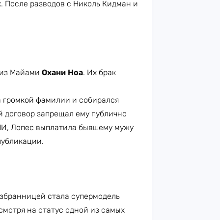
. После разводов с Николь Кидман и
 из Майами
Охани Ноа
. Их брак
а громкой фамилии и собирался
й договор запрещал ему публично
МИ, Лопес выплатила бывшему мужу
 публикации.
избранницей стала супермодель
есмотря на статус одной из самых