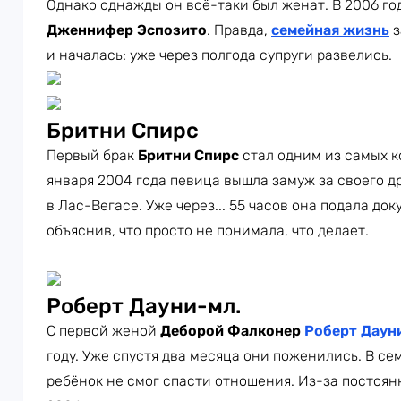
Однако однажды он всё-таки был женат. В 2006 год
Дженнифер Эспозито
. Правда,
семейная жизнь
з
и началась: уже через полгода супруги развелись.
Бритни Спирс
Первый брак
Бритни Спирс
стал одним из самых к
января 2004 года певица вышла замуж за своего д
в Лас-Вегасе. Уже через... 55 часов она подала д
объяснив, что просто не понимала, что делает.
Роберт Дауни-мл.
С первой женой
Деборой Фалконер
Роберт Даун
году. Уже спустя два месяца они поженились. В се
ребёнок не смог спасти отношения. Из-за постоян