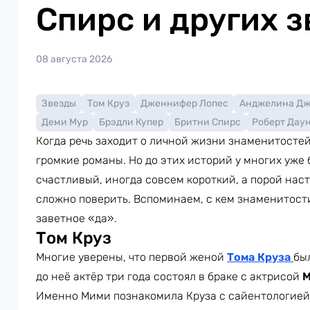
Спирс и других з
08 августа 2026
Звезды
Том Круз
Дженнифер Лопес
Анджелина Д
Деми Мур
Брэдли Купер
Бритни Спирс
Роберт Дау
Когда речь заходит о личной жизни знаменитосте
громкие романы. Но до этих историй у многих уже
счастливый, иногда совсем короткий, а порой наст
сложно поверить. Вспоминаем, с кем знаменитости
заветное «да».
Том Круз
Многие уверены, что первой женой
Тома Круза
бы
до неё актёр три года состоял в браке с актрисой
М
Именно Мими познакомила Круза с сайентологией.