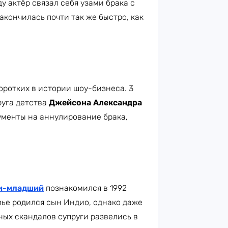
у актёр связал себя узами брака с
акончилась почти так же быстро, как
оротких в истории шоу-бизнеса. 3
руга детства
Джейсона Александра
окументы на аннулирование брака,
и-младший
познакомился в 1992
мье родился сын Индио, однако даже
ных скандалов супруги развелись в