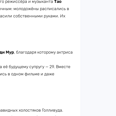
ого режиссёра и музыканта
Тао
бычным: молодожёны расписались в
расили собственными руками. Их
ди Мур
, благодаря которому актриса
а её будущему супругу — 29. Вместе
лись в одном фильме и даже
завидных холостяков Голливуда.