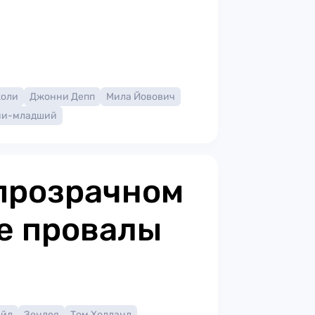
жоли
Джонни Депп
Мила Йовович
ни-младший
прозрачном
е провалы
ейл
Зендея
Том Холланд