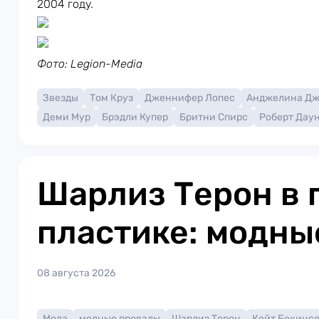
2004 году.
Фото: Legion-Media
Звезды
Том Круз
Дженнифер Лопес
Анджелина Д
Деми Мур
Брэдли Купер
Бритни Спирс
Роберт Дау
Шарлиз Терон в 
пластике: модны
08 августа 2026
Мода
модные провалы
Шарлиз Терон
Кейт Бекинс