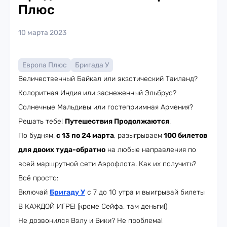
Плюс
10 марта 2023
Европа Плюс
Бригада У
Величественный Байкал или экзотический Таиланд?
Колоритная Индия или заснеженный Эльбрус?
Солнечные Мальдивы или гостеприимная Армения?
Решать тебе!
Путешествия Продолжаются
!
По будням,
с 13 по 24 марта
, разыгрываем
100 билетов
для двоих туда-обратно
на любые направления по
всей маршрутной сети Аэрофлота. Как их получить?
Всё просто:
Включай
Бригаду У
с 7 до 10 утра и выигрывай билеты
В КАЖДОЙ ИГРЕ! (кроме Сейфа, там деньги!)
Не дозвонился Вэлу и Вики? Не проблема!