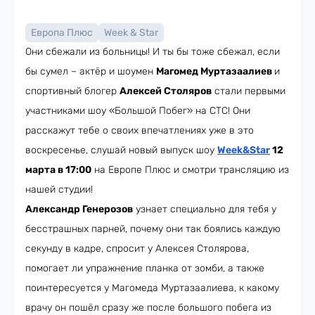
Европа Плюс
Week & Star
Они сбежали из больницы! И ты бы тоже сбежал, если
бы сумел – актёр и шоумен
Магомед Муртазаалиев
и
спортивный блогер
Алексей Столяров
стали первыми
участниками шоу «Большой Побег» на СТС! Они
расскажут тебе о своих впечатлениях уже в это
воскресенье, слушай новый выпуск шоу
Week&Star
12
марта в 17:00
на Европе Плюс и смотри трансляцию из
нашей студии!
Александр Генерозов
узнает специально для тебя у
бесстрашных парней, почему они так боялись каждую
секунду в кадре, спросит у Алексея Столярова,
помогает ли упражнение планка от зомби, а также
поинтересуется у Магомеда Муртазаалиева, к какому
врачу он пошёл сразу же после большого побега из