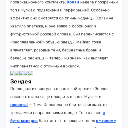
провокационного комплекта.
Холзи
надела прозрачный
топ и чулки с подвязками и перфорацией. Особенно
эффектно они смотрятся со спины модницы. Холзи не
хватило эпатажа, и она взяла с собой очки в
футуристичной розовой оправе. Они перекликаются с
«расплавленной» обувью звезды. Мейкап тоже
впечатляет: розовые тени, бесцветные брови и
белесые ресницы — теперь мы знаем, как выглядят
инопланетянки с отличным вокалом.
Зендея
После долгих прогулов в светской хронике Зендея,
наконец, стала чаще выходить в свет. Муза — и
невеста!
— Тома Холланда не боится заигрывать с
трендами и направлениями в моде. То в атласе
с
бутонами роз
блистает, а то покоряет всех
в «голом»