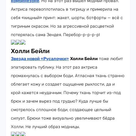
комбинезоне
. Но на этот раз вышел модный провал.
Актриса перевоплотилась в тигрицу и примерила на
себя «хищный» принт: жакет, шорты, ботфорты — всё с
тигриным окрасом. Но за агрессивной расцветкой
потерялась сама Зендея. Перебор-р-р-р-р!
Холли Бейли
Звезда новой «Русалочки»
Холли Бейли
тоже любит
эпатировать публику. На этот раз актриса
промахнулась с выбором боди. Атласная ткань странно
облегает кожу и создает ощущение рыхлости, да и
крой кажется неудачным. Почему ткань торчит из-под
брюк и зачем вырез под грудью? Куда лучше бы
смотрелось сплошное боди, создающее цельный
силуэт. Брюки тоже визуально увеличивают бёдра
Холли. Не лучший образ модницы.