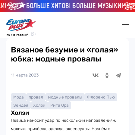
!
БОЛЬШЕ ХИТОВ! БОЛЬШЕ МУЗЫКИ!
№ 1 в России*
Вязаное безумие и «голая»
юбка: модные провалы
11 марта 2023
Мода
провал
модные провалы
Флоренс Пью
Зендея
Холзи
Рита Ора
Холзи
Певица наносит удар по нескольким направлениям:
макияж, причёска, одежда, аксессуары. Начнём с