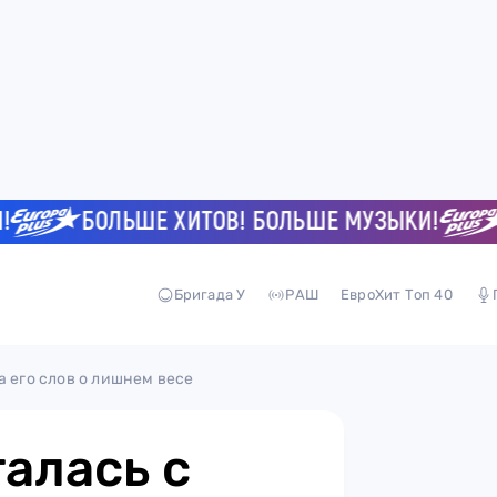
БОЛЬШЕ ХИТОВ! БОЛЬШЕ МУЗЫКИ!
БОЛ
Бригада У
РАШ
ЕвроХит Топ 40
а его слов о лишнем весе
алась с