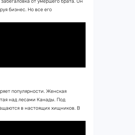
 забегаловка от умершего брата. Он
уя бизнес. Но все его
еряет популярности. Женская
тая над лесами Канады. Под
ащаются в настоящих хищников. В