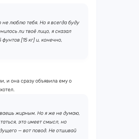
о не люблю тебя. Но я всегда буду
енилось ли твоё лицо, я сказал
фунтов [15 кг] и, конечно,
и, и она сразу объявила ему о
хотел.
зываешь жирным. Но я же не думаю,
таться, это имеет смысл, но
удущего — вот повод. Не отшивай