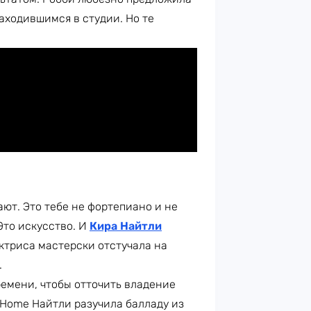
аходившимся в студии. Но те
ают. Это тебе не фортепиано и не
Это искусство. И
Кира Найтли
ктриса мастерски отстучала на
.
ремени, чтобы отточить владение
 Home Найтли разучила балладу из