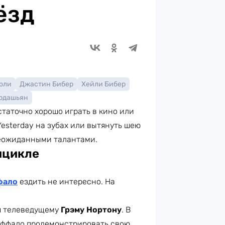
ёзд
оли
Джастин Бибер
Хейли Бибер
рдашьян
статочно хорошо играть в кино или
 Yesterday на зубах или вытянуть шею
неожиданными талантами.
ицикле
фало
ездить не интересно. На
ря телеведущему
Грэму Нортону
. В
Руффало продемонстрировать свою