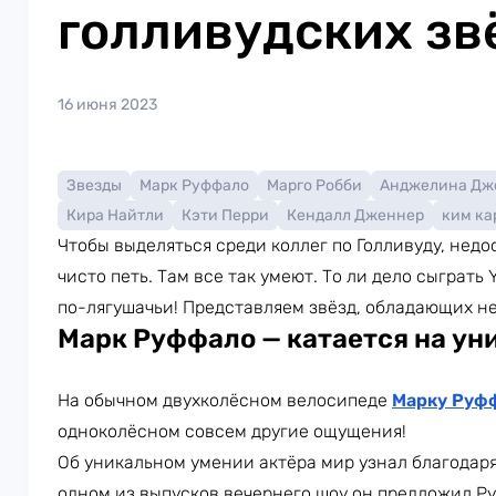
голливудских зв
16 июня 2023
Звезды
Марк Руффало
Марго Робби
Анджелина Дж
Кира Найтли
Кэти Перри
Кендалл Дженнер
ким ка
Чтобы выделяться среди коллег по Голливуду, недо
чисто петь. Там все так умеют. То ли дело сыграть
по-лягушачьи! Представляем звёзд, обладающих 
Марк Руффало
—
катается на ун
На обычном двухколёсном велосипеде
Марку Руф
одноколёсном совсем другие ощущения!
Об уникальном умении актёра мир узнал благода
одном из выпусков вечернего шоу он предложил 