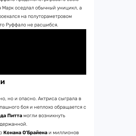
ч Марк оседлал обычный уницикл, а
 проехался на полутораметровом
что Руффало не расшибся.
жи
но, но и опасно. Актриса сыграла в
опашного боя и неплохо обращается с
эда Питта
могли возникнуть
сдержанной.
го
Конана О’Брайена
и миллионов