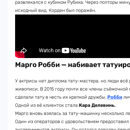
развлекался с кубиком Рубика. Через полторы мин
исходный вид. Корден был поражён.
Марго Робби — набивает татуир
У актрисы нет диплома тату-мастера, но люди всё
живописи. В 2015 году почти все члены съёмочной
сделали тату в честь их крепкой дружбы.
Робби
лич
Одной из её клиенток стала
Кара Делевинь.
Марго вновь взялась за тату-машинку несколько ле
Один из операторов с удовольствием предоставил
экспериментов актрисы. Он остался доволен резу