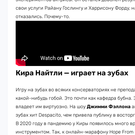
свои услуги Райану Гослингу и Харрисону Форду, н
отказались. Почему-то.
Кира Найтли — играет на зубах
Игру на зубах во всяких консерваториях не препод
какой-нибудь гобой. Это почти как кафедра бубна. 
владеет им виртуозно. На шоу
Джимми Фэллона
а
зубах хит Despacito, чем привела публику в восторг
В 2020 году в пандемию у Киры появилось много в
инструментом. Так, к онлайн-марафону Hope From