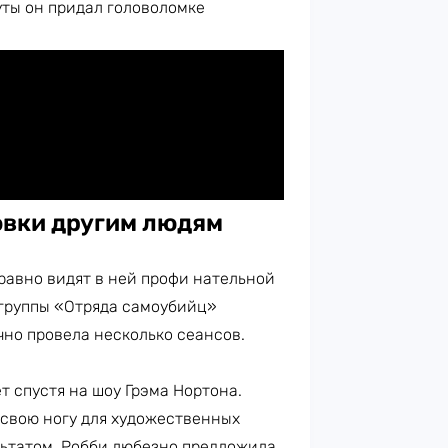
уты он придал головоломке
овки другим людям
 равно видят в ней профи нательной
 группы «Отряда самоубийц»
но провела несколько сеансов.
т спустя на шоу Грэма Нортона.
 свою ногу для художественных
льтатом. Робби любезно предложила