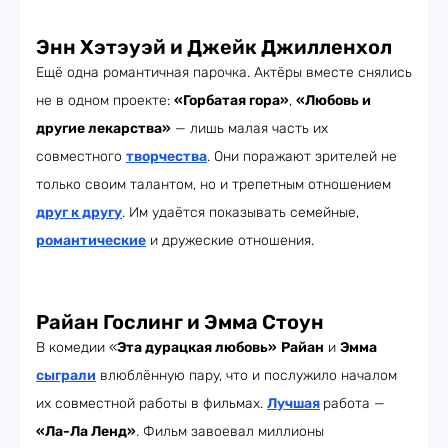
Энн Хэтэуэй и Джейк Джилленхол
Ещё одна романтичная парочка. Актёры вместе снялись
не в одном проекте:
«Горбатая гора»
,
«Любовь и
другие лекарства»
— лишь малая часть их
совместного
творчества
. Они поражают зрителей не
только своим талантом, но и трепетным отношением
друг к другу
. Им удаётся показывать семейные,
романтические
и дружеские отношения.
Райан Гослинг и Эмма Стоун
В комедии «
Эта дурацкая любовь
»
Райан
и
Эмма
сыграли
влюблённую пару, что и послужило началом
их совместной работы в фильмах.
Лучшая
работа —
«Ла-Ла Ленд»
. Фильм завоевал миллионы