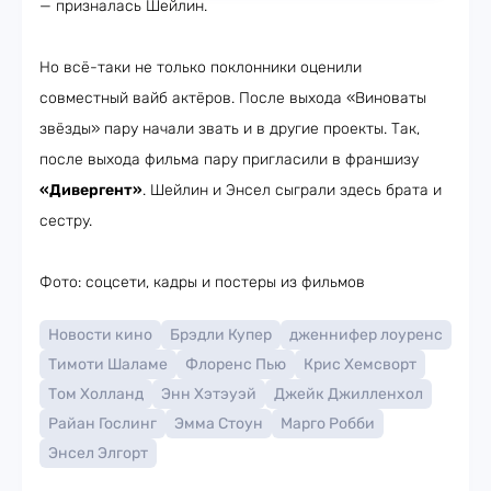
— призналась Шейлин.
Но всё-таки не только поклонники оценили
совместный вайб актёров. После выхода «Виноваты
звёзды» пару начали звать и в другие проекты. Так,
после выхода фильма пару пригласили в франшизу
«Дивергент»
. Шейлин и Энсел сыграли здесь брата и
сестру.
Фото: соцсети, кадры и постеры из фильмов
Новости кино
Брэдли Купер
дженнифер лоуренс
Тимоти Шаламе
Флоренс Пью
Крис Хемсворт
Том Холланд
Энн Хэтэуэй
Джейк Джилленхол
Райан Гослинг
Эмма Стоун
Марго Робби
Энсел Элгорт