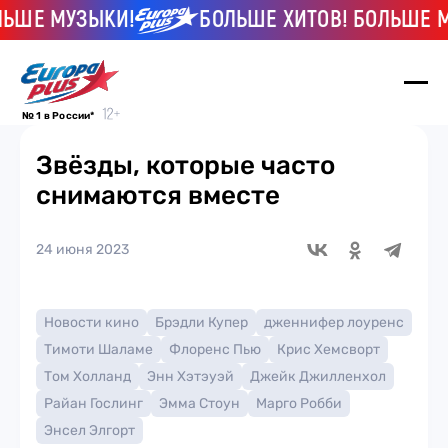
ШЕ МУЗЫКИ!
БОЛЬШЕ ХИТОВ! БОЛЬШЕ МУЗ
№ 1 в России*
Звёзды, которые часто
снимаются вместе
24 июня 2023
Новости кино
Брэдли Купер
дженнифер лоуренс
Тимоти Шаламе
Флоренс Пью
Крис Хемсворт
Том Холланд
Энн Хэтэуэй
Джейк Джилленхол
Райан Гослинг
Эмма Стоун
Марго Робби
Энсел Элгорт