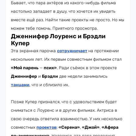
Бывает, что пара актёров из какого-нибудь фильма
настолько западает в душу, что хочется их увидеть
вместе ещё раз. Найти такие проекты не просто. Но мы
можем тебе помочь. Приятного просмотра.
Дженнифер Лоуренс и Брэдли
Купер
Эта экранная парочка
сотрудничает
на протяжении
нескольких лет. Их первым совместным фильмом стал
«Мой парень
—
псих»
. Ради съёмок в этом проекте
Дженнифер
и
Брэдли
две недели занимались
танцами
, что и сблизило их.
Позже Купер признался, что с удовольствием будет
сниматься с Лоуренс и в других фильмах. Актриса в
свою очередь ответила взаимностью. У них несколько
совместных
проектов
:
«Серена»
,
«Джой»
,
«Афера
по-американски»
. Надеемся, эта пара продолжит