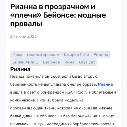
Рианна в прозрачном и
«плечи» Бейонсе: модные
провалы
24 июня 2023
Мода
модные провалы
Джаред Лето
Рианна
Билли Айлиш
Бейонсе
Инна
Doja Cat
Рианна
Певица изменила бы себе, если бы во вторую
беременность не выгуливала смелые образы.
Рианна
вышла в свет с бойфрендом A$AP Rocky в облегающем
комбинезоне. Рири выбрала модель из
просвечивающей ткани, которая не скрывала нижнее
бельё дивы. Не обошлось и без босоножек на высоких
шпильках — в лучших традициях барбадосской звезды.