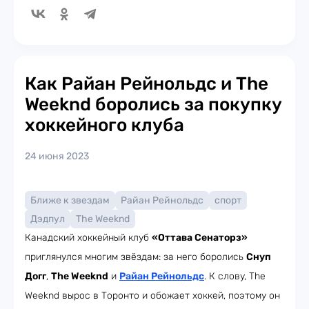
Как Райан Рейнольдс и The
Weeknd боролись за покупку
хоккейного клуба
24 июня 2023
Ближе к звездам
Райан Рейнольдс
спорт
Дэдпул
The Weeknd
Канадский хоккейный клуб
«Оттава Сенаторз»
приглянулся многим звёздам: за него боролись
Снуп
Догг
,
The Weeknd
и
Райан Рейнольдс
. К слову, The
Weeknd вырос в Торонто и обожает хоккей, поэтому он