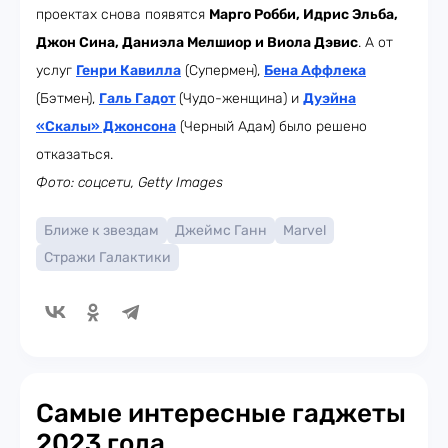
проектах снова появятся
Марго Робби, Идрис Эльба,
Джон Сина, Даниэла Мелшиор и Виола Дэвис
. А от
услуг
Генри Кавилла
(Супермен),
Бена Аффлека
(Бэтмен),
Галь Гадот
(Чудо-женщина) и
Дуэйна
«Скалы» Джонсона
(Черный Адам) было решено
отказаться.
Фото: соцсети, Getty Images
Ближе к звездам
Джеймс Ганн
Marvel
Стражи Галактики
Самые интересные гаджеты
2023 года