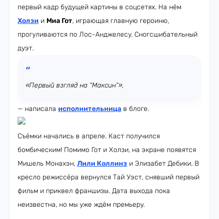
первый кадр будущей картины в соцсетях. На нём
Холзи
и
Миа
Гот
, играющая главную героиню,
прогуливаются по Лос-Анджелесу. Сногсшибательный
дуэт.
«Первый взгляд на “Максин”»,
— написала
исполнительница
в блоге.
Съёмки начались в апреле. Каст получился
бомбическим! Помимо Гот и Холзи, на экране появятся
Мишель Монахэн,
Лили
Коллинз
и Элизабет Дебики. В
кресло режиссёра вернулся Тай Уэст, снявший первый
фильм и приквел франшизы. Дата выхода пока
неизвестна, но мы уже ждём премьеру.