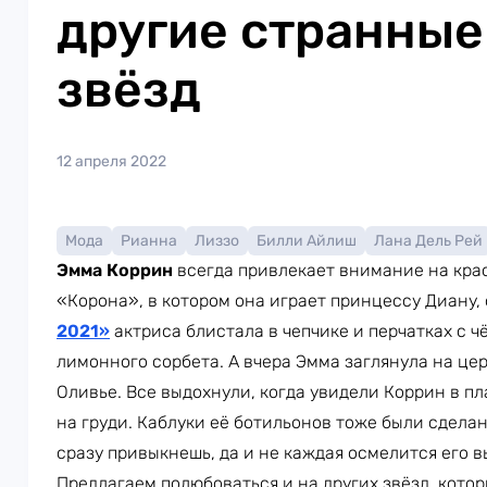
другие странные
звёзд
12 апреля 2022
Мода
Рианна
Лиззо
Билли Айлиш
Лана Дель Рей
Эмма Коррин
всегда привлекает внимание на кра
«Корона», в котором она играет принцессу Диану, 
2021»
актриса блистала в чепчике и перчатках с ч
лимонного сорбета. А вчера Эмма заглянула на ц
Оливье. Все выдохнули, когда увидели Коррин в 
на груди. Каблуки её ботильонов тоже были сделан
сразу привыкнешь, да и не каждая осмелится его вы
Предлагаем полюбоваться и на других звёзд, кот