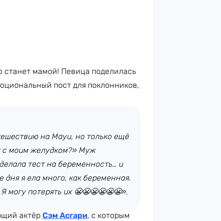
о станет мамой! Певица поделилась
моциональный пост для поклонников,
тешествию на Мауи, но только ещё
ак с моим желудком?» Муж
сделала тест на беременность… и
е дня я ела много, как беременная.
 Я могу потерять их 😬😬😬😬😬😬».
ющий актёр
Сэм Асгари
, с которым