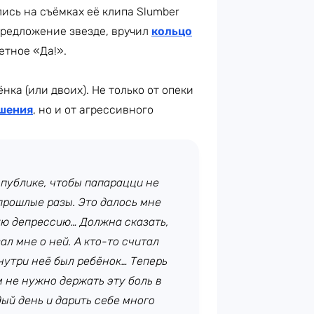
лись на съёмках её клипа Slumber
 предложение звезде, вручил
кольцо
ветное «Да!».
ка (или двоих). Не только от опеки
шения
, но и от агрессивного
а публике, чтобы папарацци не
 прошлые разы. Это далось мне
ую депрессию… Должна сказать,
ал мне о ней. А кто-то считал
нутри неё был ребёнок… Теперь
 не нужно держать эту боль в
дый день и дарить себе много