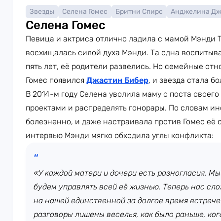
Звезды
Селена Гомес
Бритни Спирс
Анджелина Д
Селена Гомес
Певица и актриса отлично ладила с мамой Мэнди 
восхищалась силой духа Мэнди. Та одна воспитыва
пять лет, её родители развелись. Но семейные от
Гомес появился
Джастин Бибер
, и звезда стала б
В 2014-м году Селена уволила маму с поста своег
проектами и распределять гонорары. По словам ин
болезненно, и даже настраивала против Гомес её с
интервью Мэнди мягко обходила углы конфликта:
«У каждой матери и дочери есть разногласия. Мы
будем управлять всей её жизнью. Теперь нас сло
на нашей единственной за долгое время встрече
разговоры лишены веселья, как было раньше, ко