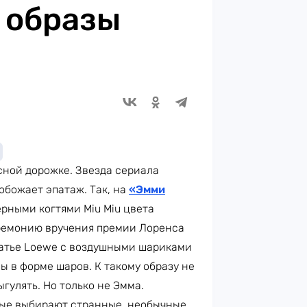
 образы
сной дорожке. Звезда сериала
обожает эпатаж. Так, на
«Эмми
ёрными когтями Miu Miu цвета
еремонию вручения премии Лоренса
платье Loewe с воздушными шариками
ы в форме шаров. К такому образу не
гулять. Но только не Эмма.
орые выбирают странные, необычные