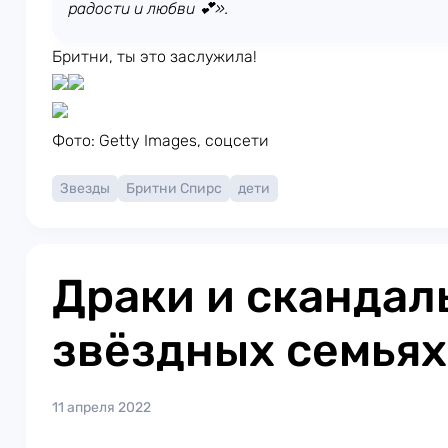
радости и любви 💕».
Бритни, ты это заслужила!
Фото: Getty Images, соцсети
Звезды
Бритни Спирс
дети
Драки и скандал
звёздных семьях
11 апреля 2022