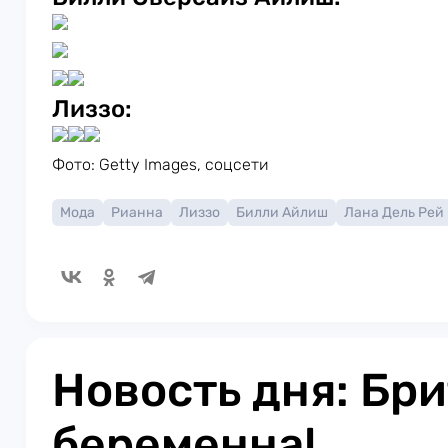
Лиззо:
Фото: Getty Images, соцсети
Мода
Рианна
Лиззо
Билли Айлиш
Лана Дель Рей
Новость дня: Бр
беременна!