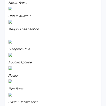
Меган Фокс
Пэрис Хилтон
Megan Thee Stallion
Флоренс Пью
Ариана Гранде
Лиззо
Дуа Липа
Эмили Ратаковски