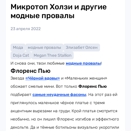
Микротоп Холзи и другие
модные провалы
23 апреля 2022
Мода
модные провалы
Элизабет Олсен
Doja Cat
Megan Thee Stallion
И снова они, твои любимые
модные провалы
!
Флоренс Пью
Звезда
«Чёрной вдовы»
и «Маленьких женщин»
обожает смелые мини. Вот только
Флоренс Пью
подбирает
самые неудачные фасоны
. На этот раз ей
приглянулось маленькое чёрное платье с тремя
акцентным вырезами на груди. Крой платья смотрится
необычно, но он лишил Флоренс изгибов и эффектного
декольте. Да и тёмные ботильоны визуально укоротили