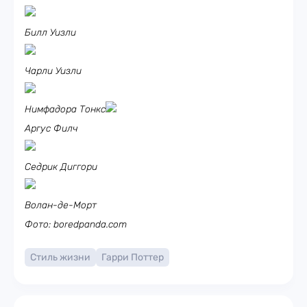
Билл Уизли
Чарли Уизли
Нимфадора Тонкс
Аргус Филч
Седрик Диггори
Волан-де-Морт
Фото: boredpanda.com
Стиль жизни
Гарри Поттер