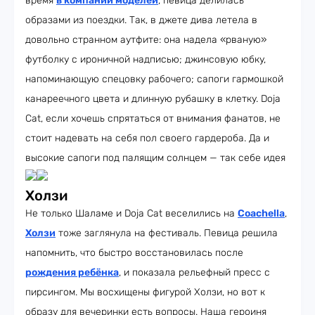
время
в компании моделей
, певица делилась
образами из поездки. Так, в джете дива летела в
довольно странном аутфите: она надела «рваную»
футболку с ироничной надписью; джинсовую юбку,
напоминающую спецовку рабочего; сапоги гармошкой
канареечного цвета и длинную рубашку в клетку. Doja
Cat, если хочешь спрятаться от внимания фанатов, не
стоит надевать на себя пол своего гардероба. Да и
высокие сапоги под палящим солнцем — так себе идея
Холзи
Не только Шаламе и Doja Cat веселились на
Coachella
,
Холзи
тоже заглянула на фестиваль. Певица решила
напомнить, что быстро восстановилась после
рождения ребёнка
, и показала рельефный пресс с
пирсингом. Мы восхищены фигурой Холзи, но вот к
образу для вечеринки есть вопросы. Наша героиня