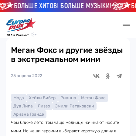
БОЛЬШЕ ХИТОВ! БОЛЬШЕ МУЗЫКИ!
БОЛ
№ 1 в России*
Меган Фокс и другие звёзды
в экстремальном мини
25 апреля 2022
Мода
Хейли Бибер
Рианна
Меган Фокс
Дуа Липа
Лиззо
Эмили Ратаковски
Ариана Гранде
Чем ближе лето, тем чаще модницы начинают носить
мини. Но наши героини выбирают короткую длину в