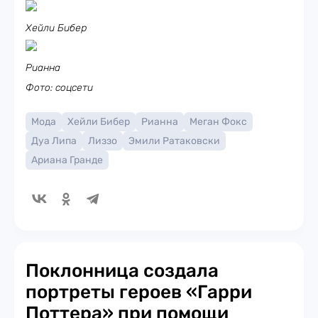
Хейли Бибер
Рианна
Фото: соцсети
Мода
Хейли Бибер
Рианна
Меган Фокс
Дуа Липа
Лиззо
Эмили Ратаковски
Ариана Гранде
Поклонница создала
портреты героев «Гарри
Поттера» при помощи