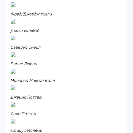
Фред/Джордж Уизли
Драко Малфой
Северус Снейп
Римус Люпин
Минерва Макгонагалл
Джеймс Поттер
Лили Поттер
Люциус Малфой