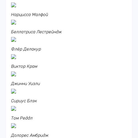
Нарцисса Малфой
Беллатриса Лестрейндж
Флёр Делакур
Виктор Крам
Джинни Уизли
Сириус Блэк
Том Реддл
Долорес Амбридж