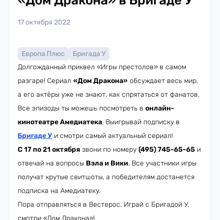
«Дом Дракона» в Бригаде У
17 октября 2022
Европа Плюс
Бригада У
Долгожданный приквел «Игры престолов» в самом
разгаре! Сериал
«Дом Дракона»
обсуждает весь мир,
а его актёры уже не знают, как спрятаться от фанатов.
Все эпизоды ты можешь посмотреть в
онлайн-
кинотеатре Амедиатека
. Выигрывай подписку в
Бригаде У
и смотри самый актуальный сериал!
С 17 по 21 октября
звони по номеру
(495) 745-65-65
и
отвечай на вопросы
Вэла и Вики
. Все участники игры
получат крутые свитшоты, а победителям достанется
подписка на Амедиатеку.
Пора отправляться в Вестерос. Играй с Бригадой У,
смотри «Дом Дракона»!