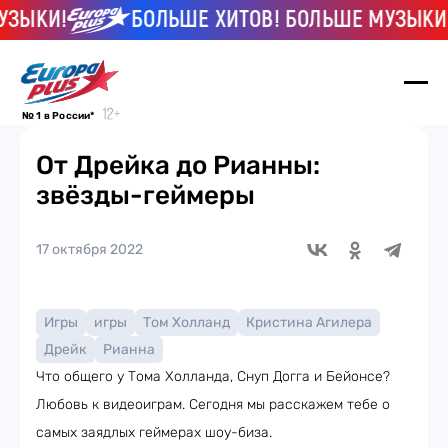
ЗЫКИ!
БОЛЬШЕ ХИТОВ! БОЛЬШЕ МУЗЫКИ!
№ 1 в России*
От Дрейка до Рианны:
звёзды-геймеры
17 октября 2022
Игры
игры
Том Холланд
Кристина Агилера
Дрейк
Рианна
Что общего у Тома Холланда, Снуп Догга и Бейонсе?
Любовь к видеоиграм. Сегодня мы расскажем тебе о
самых заядлых геймерах шоу-биза.