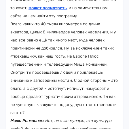
то хочет,
может посмотреть
, и на замечательном
сайте нашем найти эту программу.
Всего каких-то 40 тысяч километров по длине
экватора, целых 8 миллиардов человек населения, и у
нас все равно ещё так много мест, куда человек
практически не добирался. Ну, за исключением таких
«поехавших», как наш гость. На Европе Плюс
путешественник и телеведущий Миша Ронкаинен!
Смотри, ты просвещаешь людей и привлекаешь
внимание к заповедным местам. С одной стороны – это
благо, а с другой – истопчут, испишут, намусорят и
вообще сделают туристическим аттракционом. Ты как,
не чувствуешь какую-то подспудную ответственность
за это?
Миша Ронкаинен:
Нет, не я же мусорю, это культура
людей, да и не стоит всех под одну гребенку грести,