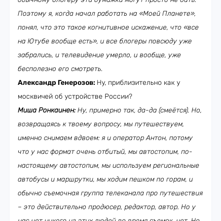
Поэтому я, когда начал работать на «Моей Планете»,
понял, что это такое когнитивное искажение, что «все
на Ютубе вообще есть», и все блогеры повсюду уже
забрались, и телевидение умерло, и вообще, уже
бесполезно его смотреть.
Александр Генерозов:
Ну, приблизительно как у
москвичей об устройстве России?
Миша Ронкаинен:
Ну, примерно так, да-да (смеётся). Но,
возвращаясь к твоему вопросу, мы путешествуем,
именно снимаем вдвоем: я и оператор Антон, потому
что у нас формат очень отбитый, мы автостопим, по-
настоящему автостопим, мы используем региональные
автобусы и маршрутки, мы ходим пешком по горам, и
обычно съемочная группа телеканала про путешествия
– это действительно продюсер, редактор, автор. Но у
нас нет никого из этих людей во время съемок, нет. Но