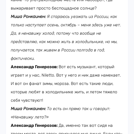
выжаривает просто беспощадное солнце?
Миша Ронкаинен:
Я стараюсь уезжать из России, как
только наступает осень, октябрь – меня здесь уже нет.
Да, я ненавижу холод, потому что вообще не
представляю, как можно жить в холодильнике, но мы,
получается, так живем в России полгода в год,
фактически.
Александр Генерозов:
Вот есть музыкант, который
играет и у нас, Niletto. Вот у него и ник даже намекает.
И вот он фанат зимы, мороза. Вот есть такие люди,
которые любят в холодильнике жить, и летом тяжело
себя чувствуют!
Миша Ронкаинен:
То есть он прямо так и говорит:
«Ненавижу лето?»
Александр Генерозов:
Да, именно так вот сидя на
твоем месте, вот здесь признался мне лично. Если кто-