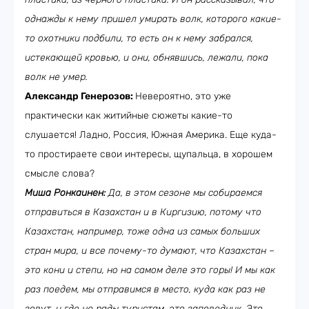
однажды к нему пришел умирать волк, которого какие-
то охотники подбили, то есть он к нему забрался,
истекающей кровью, и они, обнявшись, лежали, пока
волк не умер.
Александр Генерозов:
Невероятно, это уже
практически как житийные сюжеты какие-то
слушается! Ладно, Россия, Южная Америка. Еще куда-
то простираете свои интересы, щупальца, в хорошем
смысле слова?
Миша Ронкаинен:
Да, в этом сезоне мы собираемся
отправиться в Казахстан и в Киргизию, потому что
Казахстан, например, тоже одна из самых больших
стран мира, и все почему-то думают, что Казахстан –
это кони и степи, но на самом деле это горы! И мы как
раз поедем, мы отправимся в место, куда как раз не
зовут, и где не рады туристам, это заповедник. Это