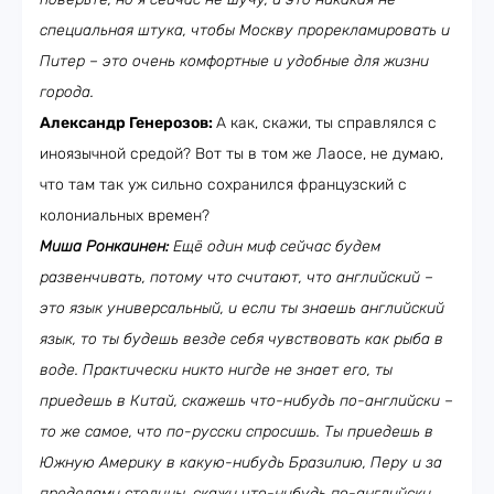
специальная штука, чтобы Москву прорекламировать и
Питер – это очень комфортные и удобные для жизни
города.
Александр Генерозов:
А как, скажи, ты справлялся с
иноязычной средой? Вот ты в том же Лаосе, не думаю,
что там так уж сильно сохранился французский с
колониальных времен?
Миша Ронкаинен:
Ещё один миф сейчас будем
развенчивать, потому что считают, что английский –
это язык универсальный, и если ты знаешь английский
язык, то ты будешь везде себя чувствовать как рыба в
воде. Практически никто нигде не знает его, ты
приедешь в Китай, скажешь что-нибудь по-английски –
то же самое, что по-русски спросишь. Ты приедешь в
Южную Америку в какую-нибудь Бразилию, Перу и за
пределами столицы, скажи что-нибудь по-английски.