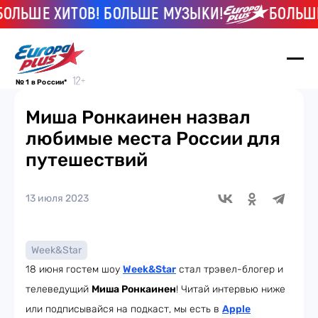
ШЕ ХИТОВ! БОЛЬШЕ МУЗЫКИ!
БОЛЬШЕ ХИТ
№ 1 в России*
Миша Ронкаинен назвал
любимые места России для
путешествий
13 июля 2023
Week&Star
18 июня гостем шоу
Week
&Star
стал трэвел-блогер и
телеведущий
Миша Ронкаинен
! Читай интервью ниже
или подписывайся на подкаст, мы есть в
Apple