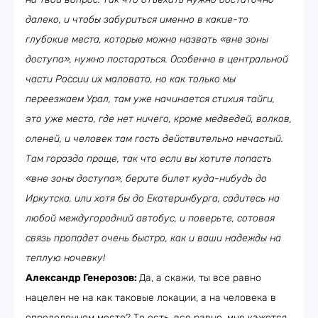
далеко, и чтобы забуриться именно в какие-то
глубокие места, которые можно назвать «вне зоны
доступа», нужно постараться. Особенно в центральной
части России их маловато, но как только мы
переезжаем Урал, там уже начинается стихия тайги,
это уже место, где нет ничего, кроме медведей, волков,
оленей, и человек там гость действительно нечастый.
Там гораздо проще, так что если вы хотите попасть
«вне зоны доступа», берите билет куда-нибудь до
Иркутска, или хотя бы до Екатеринбурга, садитесь на
любой междугородний автобус, и поверьте, сотовая
связь пропадет очень быстро, как и ваши надежды на
теплую ночевку!
Александр Генерозов:
Да, а скажи, ты все равно
нацелен не на как таковые локации, а на человека в
определенном месте? То есть, все равно, мне кажется,