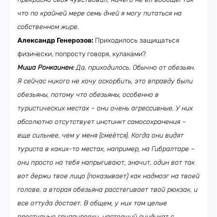
что по крайней мере семь дней я могу питаться на
собственном жире.
Александр Генерозов:
Приходилось защищаться
физически, попросту говоря, кулаками?
Миша Ронкаинен:
Да, приходилось. Обычно от обезьян.
Я сейчас никого не хочу оскорбить, это вправду были
обезьяны, потому что обезьяны, особенно в
туристических местах – они очень агрессивные. У них
абсолютно отсутствует инстинкт самосохранения –
еще сильнее, чем у меня (смеётся). Когда они видят
туриста в каких-то местах, например, на Гибралтаре –
они просто на тебя напрыгивают, значит, один вот так
вот держи твое лицо (показывает) как надмозг на твоей
голове, а вторая обезьяна расстегивает твой рюкзак, и
все оттуда достает. В общем, у них там целые
преступные группировки, настоящий синдикат с