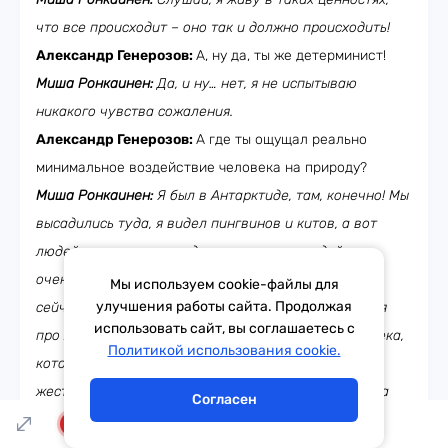
что все происходит – оно так и должно происходить!
Александр Генерозов:
А, ну да, ты же детерминист!
Миша Ронкаинен:
Да, и ну… нет, я не испытываю
никакого чувства сожаления.
Александр Генерозов:
А где ты ощущал реально
минимальное воздействие человека на природу?
Миша Ронкаинен:
Я был в Антарктиде, там, конечно! Мы
высадились туда, я видел пингвинов и китов, а вот
людей там почти не видел, потому что людей там
очень мало. Но тех, которых там видел… Боже мой,
Мы используем cookie-файлы для
улучшения работы сайта. Продолжая
сейчас вспомнил, ты говорил вот, был вопрос у тебя
использовать сайт, вы соглашаетесь с
про людей, которых я запомнил, да? Я видел человека,
Тема дня
Гороскоп
Политикой использования cookie.
который перезимовал в Антарктиде в самой-самой
жесткой станции. Станция «Восток» называется. Эта
Согласен
станция не на побережье которая, а в глубине. И у них
LIVE
там ну настолько всё серьезно, что базу, которую они