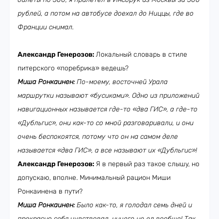
рублей, а потом на автобусе доехал до Ниццы, где во
Франции снимал.
Александр Генерозов:
Локальный словарь в стиле
питерского «поребрика» ведешь?
Миша Ронкаинен:
По-моему, восточней Урала
маршрутки называют «бусиками». Одно из приложений
навигационных называется где-то «два ГИС», а где-то
«Дубльгис», они как-то со мной разговаривали, и они
очень беспокоятся, потому что он на самом деле
называется «два ГИС», а все называют их «Дубльгис»!
Александр Генерозов:
Я в первый раз такое слышу, но
допускаю, вполне. Минимальный рацион Миши
Ронкаинена в пути?
Миша Ронкаинен:
Было как-то, я голодал семь дней и
прекрасно себя чувствовал, ничего не ел вообще! Так