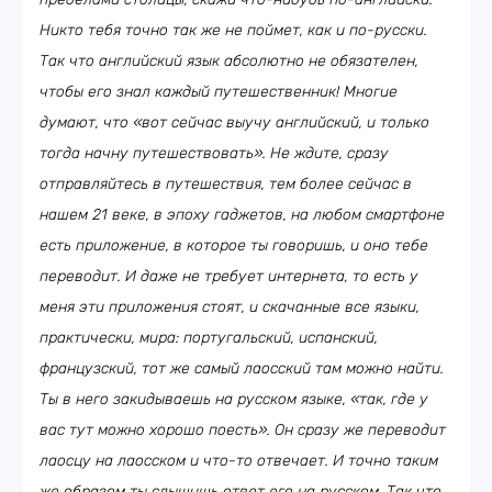
Никто тебя точно так же не поймет, как и по-русски.
Так что английский язык абсолютно не обязателен,
чтобы его знал каждый путешественник! Многие
думают, что «вот сейчас выучу английский, и только
тогда начну путешествовать». Не ждите, сразу
отправляйтесь в путешествия, тем более сейчас в
нашем 21 веке, в эпоху гаджетов, на любом смартфоне
есть приложение, в которое ты говоришь, и оно тебе
переводит. И даже не требует интернета, то есть у
меня эти приложения стоят, и скачанные все языки,
практически, мира: португальский, испанский,
французский, тот же самый лаосский там можно найти.
Ты в него закидываешь на русском языке, «так, где у
вас тут можно хорошо поесть». Он сразу же переводит
лаосцу на лаосском и что-то отвечает. И точно таким
же образом ты слышишь ответ его на русском. Так что