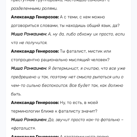
разделенными ролями.
Александр Генерозов:
А с теми, с кем можно
договориться словами, ты находишь общий язык, да?
Миша Ронкаинен:
А, ну да, либо обхожу их просто, если
что не получится.
Александр Генерозов:
Ты фаталист, мистик или
стопроцентно рационально мыслящий человек?
Миша Ронкаинен:
Я детерминист, я считаю, что все уже
предрешено и так, поэтому нет смысла рыпаться или о
чем-то сильно беспокоится. Все будет так, как должно
быть.
Александр Генерозов:
Ну, то есть, в моей
терминологии ближе к фаталисту значит?
Миша Ронкаинен:
Да, звучит просто как-то фатально –
«фаталист».
Александр Генерозов:
А «детерминист» прямо