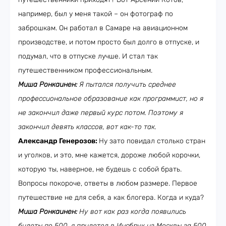
например, был у меня такой – он фотограф по
заброшкам. Он работал в Самаре на авиационном
производстве, и потом просто был долго в отпуске, и
подумал, что в отпуске лучше. И стал так
путешественником профессиональным.
Миша Ронкаинен:
Я пытался получить среднее
профессиональное образование как программист, но я
не закончил даже первый курс потом. Поэтому я
закончил девять классов, вот как-то так.
Александр Генерозов:
Ну зато повидал столько стран
и уголков, и это, мне кажется, дороже любой корочки,
которую ты, наверное, не будешь с собой брать.
Вопросы покороче, ответы в любом размере. Первое
путешествие не для себя, а как блогера. Когда и куда?
Миша Ронкаинен:
Ну вот как раз когда появились
билеты по 500, я прилетел в Инсбрук из Москвы за 500