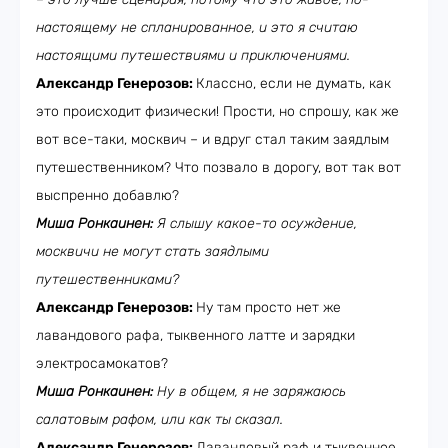
настоящему не спланированное, и это я считаю
настоящими путешествиями и приключениями.
Александр Генерозов:
Классно, если не думать, как
это происходит физически! Прости, но спрошу, как же
вот все-таки, москвич – и вдруг стал таким заядлым
путешественником? Что позвало в дорогу, вот так вот
выспренно добавлю?
Миша Ронкаинен:
Я слышу какое-то осуждение,
москвичи не могут стать заядлыми
путешественниками?
Александр Генерозов:
Ну там просто нет же
лавандового рафа, тыквенного латте и зарядки
электросамокатов?
Миша Ронкаинен:
Ну в общем, я не заряжаюсь
салатовым рафом, или как ты сказал.
Александр Генерозов:
Лавандовый раф и тыквенное