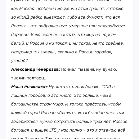
как Москва, особенно москвичи этим грешат, которые
за МКАД редко выезжают, либо все думают, что вся
Россия – это заброшенные, умершие или полузабытые
деревни. Я же склонен считать, что мир не черно-
белый, и Россия и ни такая, и ни такая, нечто среднее.
Например, ты знаешь, сколько в России городов,
угадай?
Александр Генерозов:
Поймал ты меня, ну, думаю,
тысячи полторы…
Миша Ронкаинен:
Ну, кстати, очень близко, 1100 с
лишним городов, а это много. Это больше, чем в
большинстве стран мира. И только представь, чтобы
каждый город России объехать, хотя бы один день там
задержаться, нужно потратить больше трех лет. Россия
большая, и вышек LTE у нас полно – это я отвечаю всё
на твой вопрос. Так что отъехать нужно достаточно