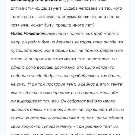
оптимистично, да, звучит. Судьба человека из тех, кого
ты встречал, которую ты обдумываешь снова и снова,
хотя уже, может быть, прошло много лет?
Миша Ронкаинен:
Был один человек, который живет в
лесу, он родом был из деревни, которая, пока он где-то
путешествовал или в армии был, не помню, деревни не
стало. И он приехал в это место, там не осталось ни
одного дома вообще! Возможно, это было какое-то
родовое гнездо дедушки или прабабушки и так далее,
не суть. И он там построил тент, и сейчас в этом тенте
живет. В окрестных деревнях его называют «леший»,
он выращивает там ели. Он собрался всё это место
засадить елями – не знаю зачем, не спрашивай. И он не
похож на остальных отшельников, то есть он не сделал
себе какую-то суперземлянку – там реально тент из
пластика, из черного пластика. И он рассказывал, что