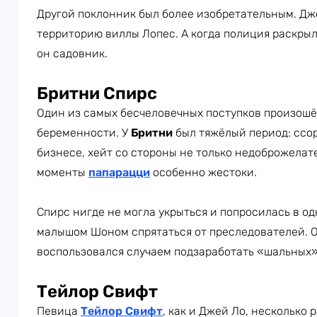
Другой поклонник был более изобретательным. Дж
территорию виллы Лопес. А когда полиция раскрыла
он садовник.
Бритни Спирс
Один из самых бесчеловечных поступков произошёл
беременности. У
Бритни
был тяжёлый период: ссор
бизнесе, хейт со стороны не только недоброжелате
моменты
папарацци
особенно жестоки.
Спирс нигде не могла укрыться и попросилась в од
малышом Шоном спрятаться от преследователей. О
воспользовался случаем подзаработать «шальных»
Тейлор Свифт
Певица
Тейлор Свифт
, как и Джей Ло, несколько 