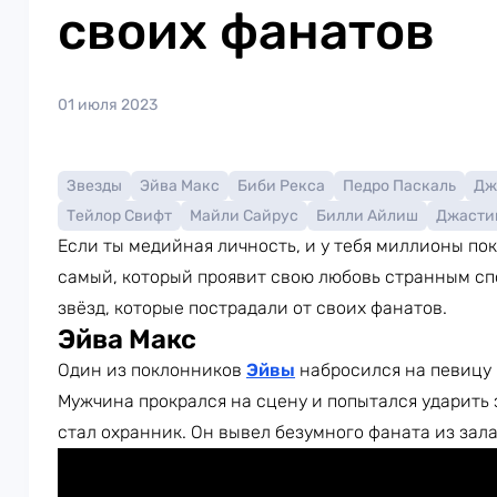
своих фанатов
01 июля 2023
Звезды
Эйва Макс
Биби Рекса
Педро Паскаль
Дж
Тейлор Свифт
Майли Сайрус
Билли Айлиш
Джасти
Если ты медийная личность, и у тебя миллионы по
самый, который проявит свою любовь странным с
звёзд, которые пострадали от своих фанатов.
Эйва Макс
Один из поклонников
Эйвы
набросился на певицу 
Мужчина прокрался на сцену и попытался ударить 
стал охранник. Он вывел безумного фаната из зала