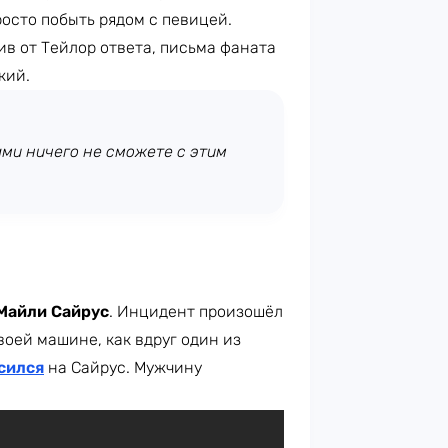
росто побыть
рядом с певицей.
чив от Тейлор ответа, письма фаната
кий.
ами ничего не сможете с этим
Майли Сайрус
. Инцидент произошёл
воей машине, как вдруг один из
сился
на Сайрус. Мужчину