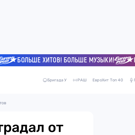
БОЛЬШЕ ХИТОВ! БОЛЬШЕ МУЗЫКИ!
БОЛЬ
Бригада У
РАШ
ЕвроХит Топ 40
тов
традал от