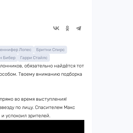
еннифер Лопес
Бритни Спирс
н Бибер
Гарри Стайлс
клонников, обязательно найдётся тот
пособом. Твоему вниманию подборка
прямо во время выступления!
звезду по лицу. Спасителем Макс
 и успокоил зрителей.