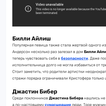
Билли Айлиш
Популярная певица также стала жертвой одного и
Андерсон несколько раз залезал в дом
Билли Айл
теперь чувствовать себя в
безопасности
. Даже по
исполнительница долго не могла избавиться от тре
Стоит заметить, что родители артистки неоднокр
стражи порядка ограничивали Кристофера только
Джастин Бибер
Среди поклонников
Джастина
Бибера
нашлись не 
а по-настоящему
сумасшедшие
люди. Трое мужчи