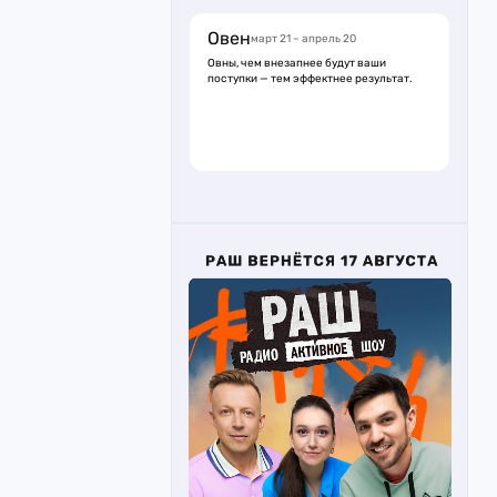
Овен
март 21 – апрель 20
Овны, чем внезапнее будут ваши
поступки — тем эффектнее результат.