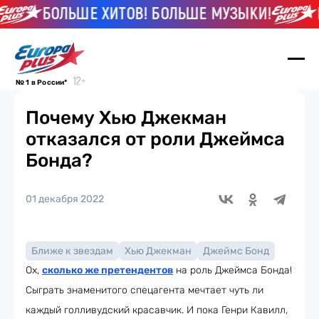
БОЛЬШЕ ХИТОВ! БОЛЬШЕ МУЗЫКИ!
Б
№ 1 в России*
Почему Хью Джекман
отказался от роли Джеймса
Бонда?
01 декабря 2022
Ближе к звездам
Хью Джекман
Джеймс Бонд
Ох,
сколько же претендентов
на роль Джеймса Бонда!
Сыграть знаменитого спецагента мечтает чуть ли
каждый голливудский красавчик. И пока Генри Кавилл,