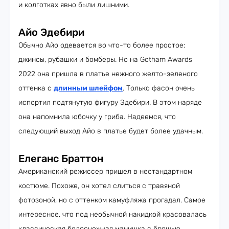
и колготках явно были лишними.
Айо Эдебири
Обычно Айо одевается во что-то более простое:
джинсы, рубашки и бомберы. Но на Gotham Awards
2022 она пришла в платье нежного желто-зеленого
оттенка с
длинным шлейфом
. Только фасон очень
испортил подтянутую фигуру Эдебири. В этом наряде
она напомнила юбочку у гриба. Надеемся, что
следующий выход Айо в платье будет более удачным.
Елеганс Браттон
Американский режиссер пришел в нестандартном
костюме. Похоже, он хотел слиться с травяной
фотозоной, но с оттенком камуфляжа прогадал. Самое
интересное, что под необычной накидкой красовалась
классическая белоснежная манишка с брошью.