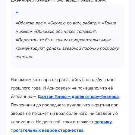
Дженнифер Кулидж «Ночь перед Рождеством».
«Обожаю вас!», «Скучаю по вам, ребята!», «Такие
милые!», «Обнимаю вас через телефон»,
«Перестаньте быть такими очаровательными!» —
комментируют фанаты звёздной парочки подборку
снимков.
Напомним, что пара сыграла тайную свадьбу в мае
прошлого года. И Ари совсем не помешало, что её
избранник —
Далтон Гомес — далёк от шоу-бизнеса
.
Поклонники до последнего думали, что скрытная поп-
звезда не покажет ни возлюбленного, ни свадебную
церемонию. Но дива всё-таки выложила
парочку
трогательных кадров сторжества
.