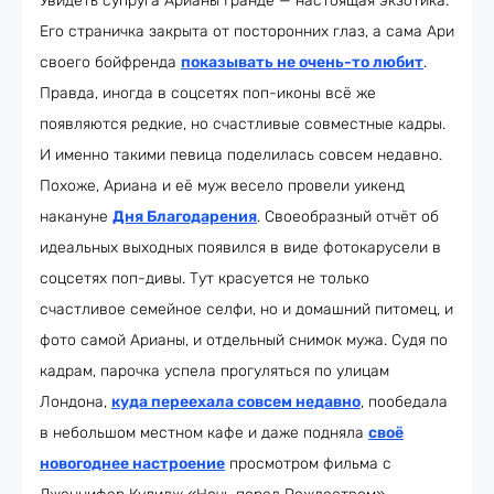
Увидеть супруга Арианы Гранде — настоящая экзотика.
Его страничка закрыта от посторонних глаз, а сама Ари
своего бойфренда
показывать не очень-то любит
.
Правда, иногда в соцсетях поп-иконы всё же
появляются редкие, но счастливые совместные кадры.
И именно такими певица поделилась совсем недавно.
Похоже, Ариана и её муж весело провели уикенд
накануне
Дня Благодарения
. Своеобразный отчёт об
идеальных выходных появился в виде фотокарусели в
соцсетях поп-дивы. Тут красуется не только
счастливое семейное селфи, но и домашний питомец, и
фото самой Арианы, и отдельный снимок мужа. Судя по
кадрам, парочка успела прогуляться по улицам
Лондона,
куда переехала совсем недавно
, пообедала
в небольшом местном кафе и даже подняла
своё
новогоднее настроение
просмотром фильма с