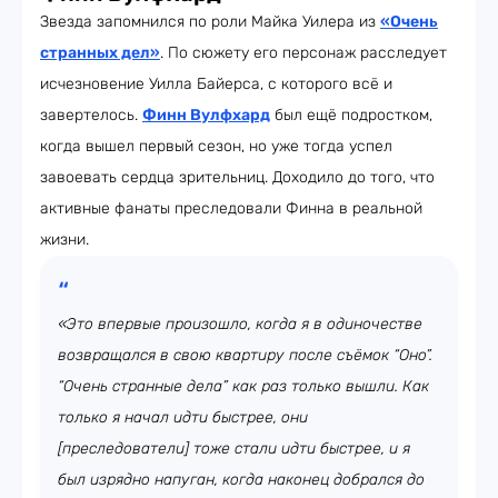
Звезда запомнился по роли Майка Уилера из
«Очень
странных дел»
. По сюжету его персонаж расследует
исчезновение Уилла Байерса, с которого всё и
завертелось.
Финн Вулфхард
был ещё подростком,
когда вышел первый сезон, но уже тогда успел
завоевать сердца зрительниц. Доходило до того, что
активные фанаты преследовали Финна в реальной
жизни.
«
Это впервые произошло, когда я в одиночестве
возвращался в свою квартиру после съёмок “Оно”.
“Очень странные дела” как раз только вышли. Как
только я начал идти быстрее, они
[преследователи] тоже стали идти быстрее, и я
был изрядно напуган, когда наконец добрался до