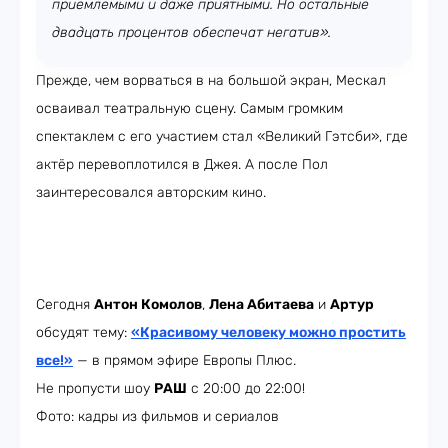
приемлемыми и даже приятными. Но остальные
двадцать процентов обеспечат негатив».
Прежде, чем ворваться в на большой экран, Мескал
осваивал театральную сцену. Самым громким
спектаклем с его участием стал «Великий Гэтсби», где
актёр перевоплотился в Джея. А после Пол
заинтересовался авторским кино.
Сегодня
Антон Комолов
,
Лена Абитаева
и
Артур
обсудят тему:
«Красивому человеку можно простить
все!»
— в прямом эфире Европы Плюс.
Не пропусти шоу
РАШ
с 20:00 до 22:00!
Фото: кадры из фильмов и сериалов