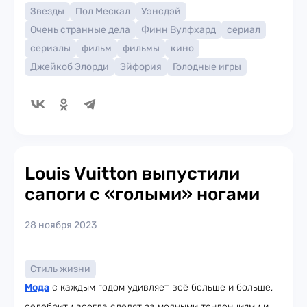
Звезды
Пол Мескал
Уэнсдэй
Очень странные дела
Финн Вулфхард
сериал
сериалы
фильм
фильмы
кино
Джейкоб Элорди
Эйфория
Голодные игры
Louis Vuitton выпустили
сапоги с «голыми» ногами
28 ноября 2023
Стиль жизни
Мода
с каждым годом удивляет всё больше и больше,
селебрити всегда следят за модными тенденциями и