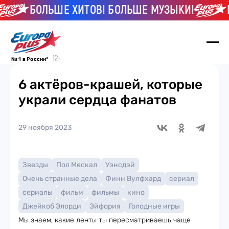
БОЛЬШЕ ХИТОВ! БОЛЬШЕ МУЗЫКИ!
БОЛ
№ 1 в России*
6 актёров-крашей, которые
украли сердца фанатов
29 ноября 2023
Звезды
Пол Мескал
Уэнсдэй
Очень странные дела
Финн Вулфхард
сериал
сериалы
фильм
фильмы
кино
Джейкоб Элорди
Эйфория
Голодные игры
Мы знаем, какие ленты ты пересматриваешь чаще