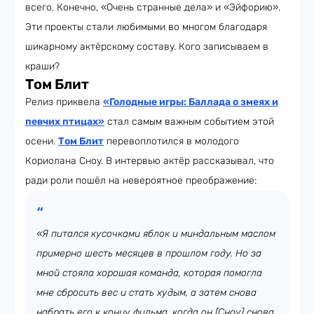
всего. Конечно, «Очень странные дела» и «Эйфорию».
Эти проекты стали любимыми во многом благодаря
шикарному актёрскому составу. Кого записываем в
краши?
Том Блит
Релиз приквела
«Голодные игры: Баллада о змеях и
певчих птицах»
стал самым важным событием этой
осени.
Том Блит
перевоплотился в молодого
Кориолана Сноу. В интервью актёр рассказывал, что
ради роли пошёл на невероятное преображение:
«Я питался кусочками яблок и миндальным маслом
примерно шесть месяцев в прошлом году. Но за
мной стояла хорошая команда, которая помогла
мне сбросить вес и стать худым, а затем снова
набрать его к концу фильма, когда он [Сноу] снова