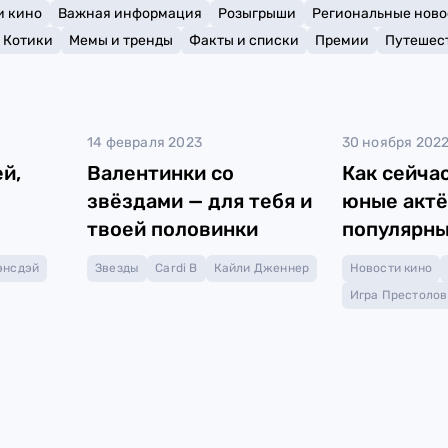
и кино
Важная информация
Розыгрыши
Региональные ново
Котики
Мемы и тренды
Факты и списки
Премии
Путешес
14 февраля 2023
30 ноября 202
й,
Валентинки со
Как сейча
звёздами — для тебя и
юные актё
твоей половинки
популярны
сериалов?
энсдэй
Звезды
Cardi B
Кайли Дженнер
Новости кино
Игра Престолов