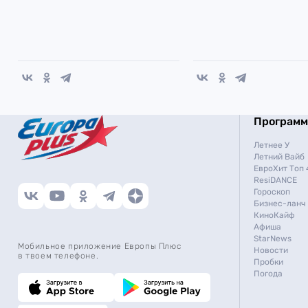
Програм
Летнее У
Летний Вайб
ЕвроХит Топ 
ResiDANCE
Гороскоп
Бизнес-ланч
КиноКайф
Афиша
StarNews
Мобильное приложение Европы Плюс
Новости
в твоем телефоне.
Пробки
Погода