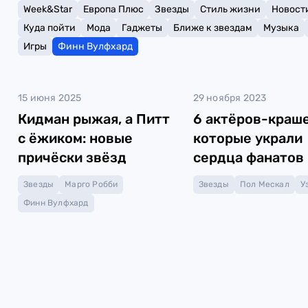
Week&Star
Европа Плюс
Звезды
Стиль жизни
Новост
Куда пойти
Мода
Гаджеты
Ближе к звездам
Музыка
Игры
Финн Вулфхард
15 июня 2025
29 ноября 2023
Кидман рыжая, а Питт
6 актёров-краше
с ёжиком: новые
которые украли
причёски звёзд
сердца фанатов
Звезды
Марго Робби
Звезды
Пол Мескал
У
Финн Вулфхард