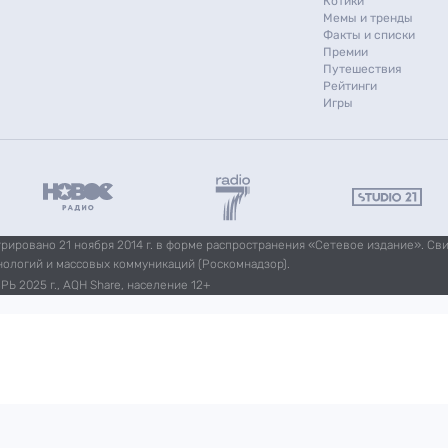
Котики
Мемы и тренды
Факты и списки
Премии
Путешествия
Рейтинги
Игры
ировано 21 ноября 2014 г. в форме распространения «Сетевое издание». Св
нологий и массовых коммуникаций (Роскомнадзор).
Ь 2025 г., AQH Share, население 12+