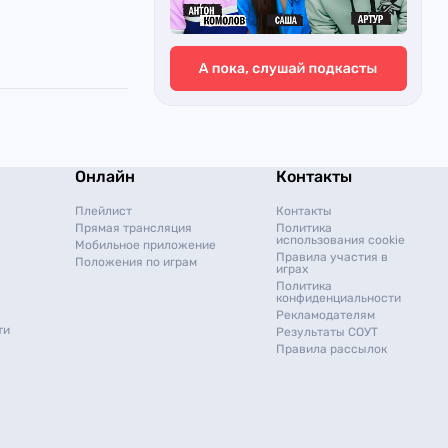
Онлайн
Контакты
Плейлист
Контакты
Прямая трансляция
Политика
использования cookie
Мобильное приложение
Правила участия в
Положения по играм
играх
Политика
конфиденциальности
Рекламодателям
ти
Результаты СОУТ
Правила рассылок