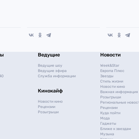
мы
Ведущие
Новости
Ведущие шоу
Week&Star
Ведущие эфира
Европа Плюс
40
Служба информации
Звезды
Стиль жизни
Новости кино
Кинокайф
Важная информация
Розыгрыши
Новости кино
Региональные новос
Рецензии
Рецензии
Розыгрыши
Куда пойти
Мода
Гаджеты
Ближе к звездам
Музыка