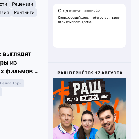
сти
Рецензии
Овен
март 21 – апрель 20
твия
Рейтинги
Овны, хороший день, чтобы оставить все
свои комплексы дома.
2
с выглядят
ры из
х фильмов и
Белла Торн