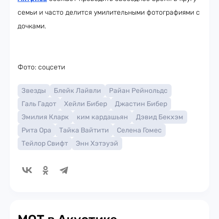
семьи и часто делится умилительными фотографиями с
дочками.
Фото: соцсети
Звезды
Блейк Лайвли
Райан Рейнольдс
Галь Гадот
Хейли Бибер
Джастин Бибер
Эмилия Кларк
ким кардашьян
Дэвид Бекхэм
Рита Ора
Тайка Вайтити
Селена Гомес
Тейлор Свифт
Энн Хэтэуэй