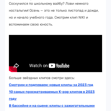
Соскучился по школьному вайбу? Лови немного
ностальгии! Осень — это не только листопад и дожди,
но и начало учебного года. Смотрим клип NIKI и
вспоминаем свою юность.
Больше звёздных клипов смотри здесь:
Смотрим и подпеваем: новые клипы за 2023 год
10 самых просматриваемых K-pop клипов в 2023
году
В бассейне и на сцене: клипы с зажигательными