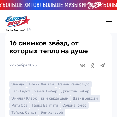
ОЛЬШЕ ХИТОВ! БОЛЬШЕ МУЗЫКИ!
БОЛЬШЕ
№ 1 в России*
16 снимков звёзд, от
которых тепло на душе
22 ноября 2023
Звезды
Блейк Лайвли
Райан Рейнольдс
Галь Гадот
Хейли Бибер
Джастин Бибер
Эмилия Кларк
ким кардашьян
Дэвид Бекхэм
Рита Ора
Тайка Вайтити
Селена Гомес
Тейлор Свифт
Энн Хэтэуэй