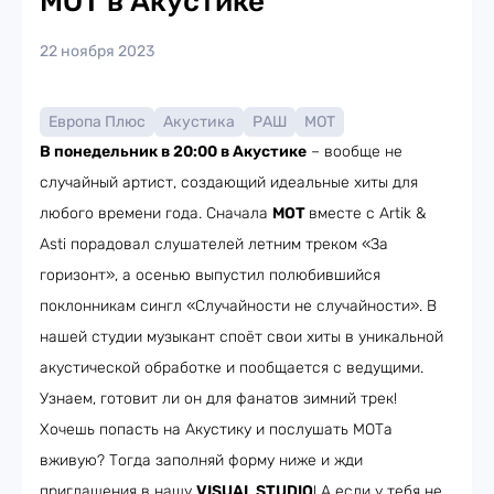
МОТ в Акустике
22 ноября 2023
Европа Плюс
Акустика
РАШ
МОТ
В понедельник в 20:00 в Акустике
– вообще не
случайный артист, создающий идеальные хиты для
любого времени года. Сначала
МОТ
вместе с Artik &
Asti порадовал слушателей летним треком «За
горизонт», а осенью выпустил полюбившийся
поклонникам сингл «Случайности не случайности». В
нашей студии музыкант споёт свои хиты в уникальной
акустической обработке и пообщается с ведущими.
Узнаем, готовит ли он для фанатов зимний трек!
Хочешь попасть на Акустику и послушать МОТа
вживую? Тогда заполняй форму ниже и жди
приглашения в нашу
VISUAL STUDIO
! А если у тебя не