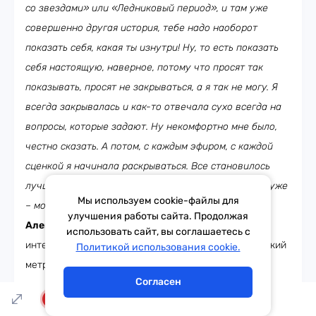
со звездами» или «Ледниковый период», и там уже
совершенно другая история, тебе надо наоборот
показать себя, какая ты изнутри! Ну, то есть показать
себя настоящую, наверное, потому что просят так
показывать, просят не закрываться, а я так не могу. Я
всегда закрывалась и как-то отвечала сухо всегда на
вопросы, которые задают. Ну некомфортно мне было,
честно сказать. А потом, с каждым эфиром, с каждой
сценкой я начинала раскрываться. Все становилось
лучше и лучше, в принципе, камера можно сказать уже
Мы используем cookie-файлы для
– мой друг.
улучшения работы сайта. Продолжая
Александр Генерозов:
Есть ещё один проект
использовать сайт, вы соглашаетесь с
Тема дня
Гороскоп
интересный, «1963. Время вперед!». Это кино, короткий
Политикой использования cookie.
метр, можно ли говорить о сроках выхода? Это ваш
Согласен
опыт уже не в качестве камео, а как актрисы.
LIVE
Понравилось ли?