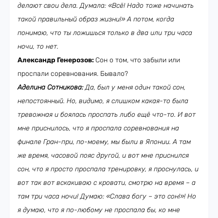
делают свои дела. Думала: «Всё! Надо тоже начинать
такой правильный образ жизни!» А потом, когда
понимаю, что ты ложишься только в два или три часа
ночи, то нет.
Александр Генерозов:
Сон о том, что забыли или
проспали соревнования. Бывало?
Аделина Сотникова:
Да, был у меня один такой сон,
непостоянный. Но, видимо, я слишком какая-то была
тревожная и боялась проспать либо ещё что-то. И вот
мне приснилось, что я проспала соревнования на
финале Гран-при, по-моему, мы были в Японии. А там
же время, часовой пояс другой, и вот мне приснился
сон, что я просто проспала тренировку, я проснулась, и
вот так вот вскакиваю с кровати, смотрю на время – а
там три часа ночи! Думаю: «Слава богу – это сон!»! Но
я думаю, что я по-любому не проспала бы, ко мне