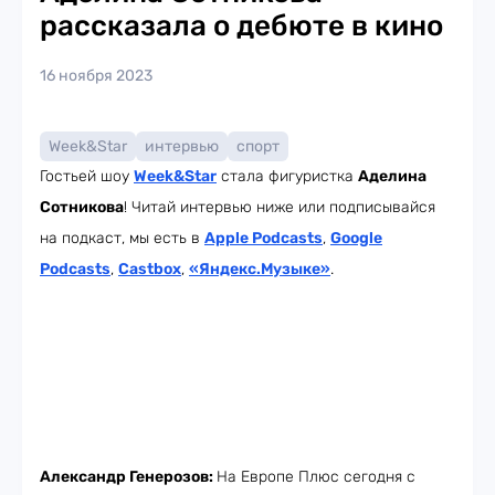
рассказала о дебюте в кино
16 ноября 2023
Week&Star
интервью
спорт
Гостьей шоу
Week
&Star
стала фигуристка
Аделина
Сотникова
! Читай интервью ниже или подписывайся
на подкаст, мы есть в
Apple Podcasts
,
Google
Podcasts
,
Castbox
,
«Яндекс.Музыке»
.
Александр Генерозов:
На Европе Плюс сегодня с