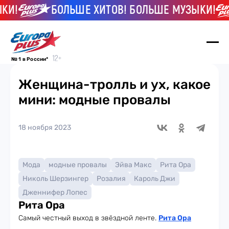
И!
БОЛЬШЕ ХИТОВ! БОЛЬШЕ МУЗЫКИ!
№ 1 в России*
Женщина-тролль и ух, какое
мини: модные провалы
18 ноября 2023
Мода
модные провалы
Эйва Макс
Рита Ора
Николь Шерзингер
Розалия
Кароль Джи
Дженнифер Лопес
Рита Ора
Самый честный выход в звёздной ленте.
Рита Ора