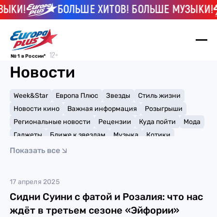
ЫКИ!
БОЛЬШЕ ХИТОВ! БОЛЬШЕ МУЗЫКИ!
№ 1 в России*
Новости
Week&Star
Европа Плюс
Звезды
Стиль жизни
Новости кино
Важная информация
Розыгрыши
Региональные новости
Рецензии
Куда пойти
Мода
Гаджеты
Ближе к звездам
Музыка
Котики
Мемы и тренды
Факты и списки
Премии
Показать все
Путешествия
Рейтинги
Игры
Эйфория
17 апреля 2025
Сидни Суини с фатой и Розалия: что нас
ждёт в третьем сезоне «Эйфории»