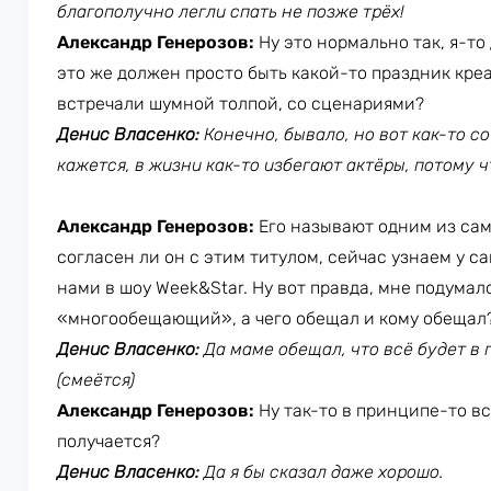
благополучно легли спать не позже трёх!
Александр Генерозов:
Ну это нормально так, я-то
это же должен просто быть какой-то праздник кре
встречали шумной толпой, со сценариями?
Денис Власенко:
Конечно, бывало, но вот как-то 
кажется, в жизни как-то избегают актёры, потому ч
Александр Генерозов:
Его называют одним из са
согласен ли он с этим титулом, сейчас узнаем у с
нами в шоу Week&Star. Ну вот правда, мне подумал
«многообещающий», а чего обещал и кому обещал
Денис Власенко:
Да маме обещал, что всё будет в 
(смеётся)
Александр Генерозов:
Ну так-то в принципе-то всё
получается?
Денис Власенко:
Да я бы сказал даже хорошо.