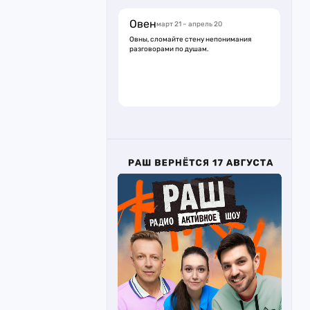
Овен
март 21 – апрель 20
Овны, сломайте стену непонимания
разговорами по душам.