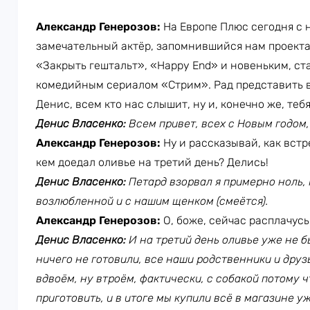
Александр Генерозов:
На Европе Плюс сегодня с 
замечательный актёр, запомнившийся нам проекта
«Закрыть гештальт», «Happy End» и новеньким, ст
комедийным сериалом «Стрим». Рад представить в
Денис, всем кто нас слышит, ну и, конечно же, те
Денис Власенко:
Всем привет, всех с Новым годом, 
Александр Генерозов:
Ну и рассказывай, как встр
кем доедал оливье на третий день? Делись!
Денис Власенко:
Петард взорвал я примерно ноль, 
возлюбленной и с нашим щенком (смеётся).
Александр Генерозов:
О, боже, сейчас расплачусь
Денис Власенко:
И на третий день оливье уже не б
ничего не готовили, все наши родственники и друз
вдвоём, ну втроём, фактически, с собакой потому 
приготовить, и в итоге мы купили всё в магазине уж