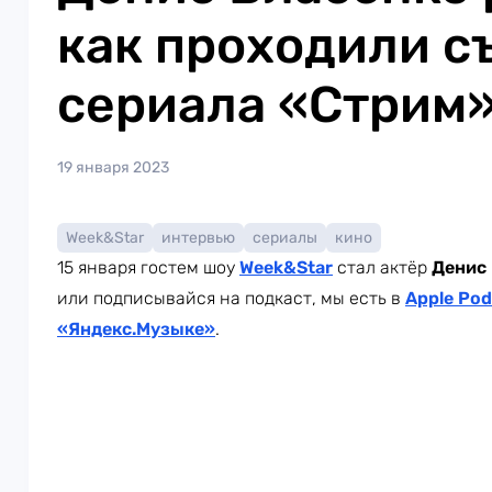
как проходили с
сериала «Стрим
19 января 2023
Week&Star
интервью
сериалы
кино
15 января гостем шоу
Week
&Star
стал актёр
Денис
или подписывайся на подкаст, мы есть в
Apple Pod
«Яндекс.Музыке»
.