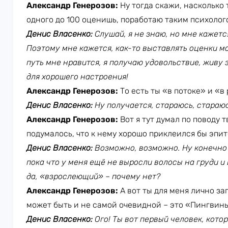
Александр Генерозов:
Ну тогда скажи, насколько
одного до 100 оценишь, поработаю таким психолог
Денис Власенко:
Слушай, я не знаю, но мне кажетс
Поэтому мне кажется, как-то выставлять оценки м
путь мне нравится, я получаю удовольствие, живу 
для хорошего настроения!
Александр Генерозов:
То есть ты «в потоке» и «в
Денис Власенко:
Ну получается, стараюсь, стараюс
Александр Генерозов:
Вот я тут думал по поводу т
подумалось, что к нему хорошо приклеился бы эпи
Денис Власенко:
Возможно, возможно. Ну конечно 
пока что у меня ещё не выросли волосы на груди и 
да, «взрослеющий» – почему нет?
Александр Генерозов:
А вот ты для меня лично за
может быть и не самой очевидной – это «Пингвин
Денис Власенко:
Ого! Ты вот первый человек, кото