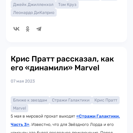
Джейк Джилленхол
Том Круз
Леонардо ДиКаприо
Крис Пратт рассказал, как
его «динамили» Marvel
07 мая 2023
Ближе к звездам
Стражи Галактики
Крис Пратт
Marvel
5 мая в мировой прокат выходят
«Стражи Галактики.
Часть 3»
. Известно, что для Звёздного Лорда и его
команды это будет последнее приключение. Перед