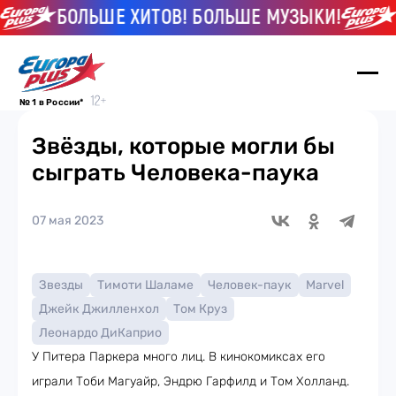
БОЛЬШЕ ХИТОВ! БОЛЬШЕ МУЗЫКИ!
БО
№ 1 в России*
Звёзды, которые могли бы
сыграть Человека-паука
07 мая 2023
Звезды
Тимоти Шаламе
Человек-паук
Marvel
Джейк Джилленхол
Том Круз
Леонардо ДиКаприо
У Питера Паркера много лиц. В кинокомиксах его
играли Тоби Магуайр, Эндрю Гарфилд и Том Холланд.