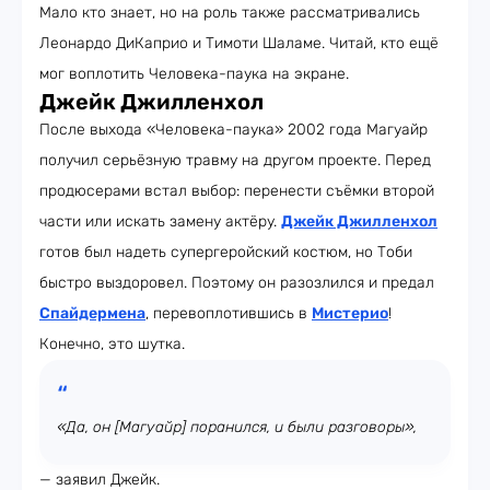
Мало кто знает, но на роль также рассматривались
Леонардо ДиКаприо и Тимоти Шаламе. Читай, кто ещё
мог воплотить Человека-паука на экране.
Джейк Джилленхол
После выхода «Человека-паука» 2002 года Магуайр
получил серьёзную травму на другом проекте. Перед
продюсерами встал выбор: перенести съёмки второй
части или искать замену актёру.
Джейк Джилленхол
готов был надеть супергеройский костюм, но Тоби
быстро выздоровел. Поэтому он разозлился и предал
Спайдермена
, перевоплотившись в
Мистерио
!
Конечно, это шутка.
«Да, он [Магуайр] поранился, и были разговоры»,
— заявил Джейк.