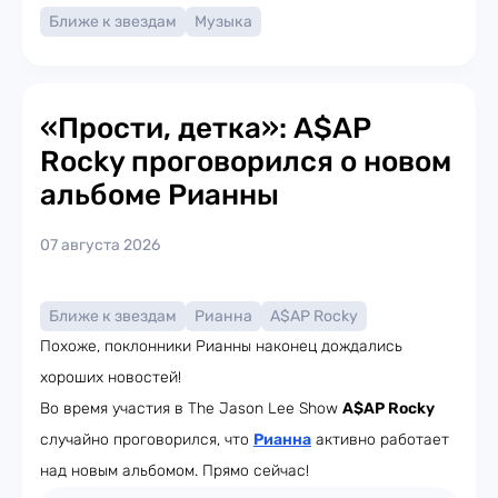
Ближе к звездам
Музыка
«Прости, детка»: A$AP
Rocky проговорился о новом
альбоме Рианны
07 августа 2026
Ближе к звездам
Рианна
A$AP Rocky
Похоже, поклонники Рианны наконец дождались
хороших новостей!
Во время участия в The Jason Lee Show
A$AP Rocky
случайно проговорился, что
Рианна
активно работает
над новым альбомом. Прямо сейчас!