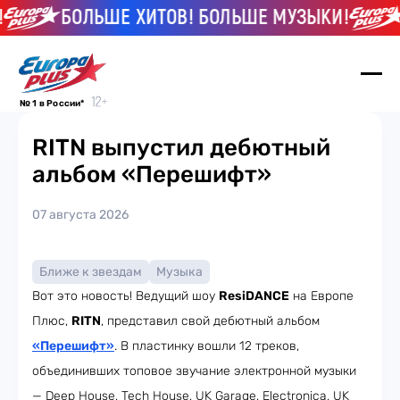
БОЛЬШЕ ХИТОВ! БОЛЬШЕ МУЗЫКИ!
№ 1 в России*
RITN выпустил дебютный
альбом «Перешифт»
07 августа 2026
Ближе к звездам
Музыка
Вот это новость! Ведущий шоу
ResiDANCE
на Европе
Плюс,
RITN
, представил свой дебютный альбом
«Перешифт»
. В пластинку вошли 12 треков,
объединивших топовое звучание электронной музыки
— Deep House, Tech House, UK Garage, Electronica, UK