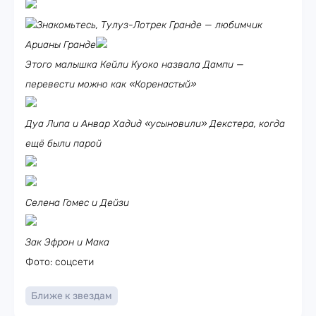
Знакомьтесь, Тулуз-Лотрек Гранде — любимчик
Арианы Гранде
Этого малышка Кейли Куоко назвала Дампи —
перевести можно как «Коренастый»
Дуа Липа и Анвар Хадид «усыновили» Декстера, когда
ещё были парой
Селена Гомес и Дейзи
Зак Эфрон и Мака
Фото: соцсети
Ближе к звездам