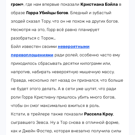
гром»
, где нам впервые показали
Кристиана Бэйла
в
образе
Горра Убийцы богов
. Бледный и зубастый
злодей сказал Тору, что он не похож на других богов.
Несмотря на это, Горр всё равно планирует
разобраться с Тором…
Бэйл известен своими
невероятными
перевоплощениями
ради ролей, особенно часто ему
приходилось сбрасывать десятки килограмм или,
напротив, набирать невероятную мышечную массу.
Правда, несколько лет назад он признался, что больше
не будет этого делать. А в сети уже шутят, что ради
роли Горра Кристиану пришлось убить много богов,
чтобы он смог максимально вжиться в роль.
Кстати, в трейлере также показали
Рассела Кроу
,
сыгравшего Зевса. Ну а Тор снова в отличной форме,
как и Джейн Фостер, которая внезапно получила силы