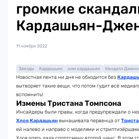
громкие скандал
Кардашьян-Дже
11 ноября 2022
Звезды
Кардашьян
ким кардашьян
Кендалл Дженн
Новостная лента ни дня не обходится без
Кардаш
вытворяет такие вещи, что потом гудит всё медиап
вспомнить!
Измены Тристана Томпсона
Инсайдеры были правы, когда предупреждали о не
Хлоя Кардашьян
вынашивала первенца от
Триста
ей налево и направо с моделями и стриптизёршами
Хлоя опять дала спортсмену второй шанс. В этом г