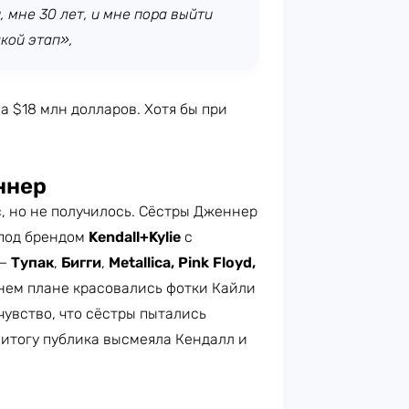
, мне 30 лет, и мне пора выйти
кой этап»,
а $18 млн долларов. Хотя бы при
ннер
, но не получилось. Сёстры Дженнер
 под брендом
Kendall+Kylie
с
 —
Тупак
,
Бигги
,
Metallica,
Pink Floyd,
еднем плане красовались фотки Кайли
чувство, что сёстры пытались
о итогу публика высмеяла Кендалл и