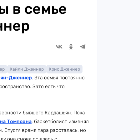
ы в семье
ннер
ер
Кайли Дженнер
Крис Дженнер
ьян-Дженнер
. Эта семья постоянно
ространство. Зато есть что
верности бывшего Кардашьян. Пока
на Томпсона
, баскетболист изменял
. Спустя время пара рассталась, но
оду она снова сошлась с