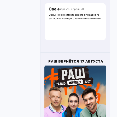
Овен
март 21 – апрель 20
Овны, исключите из своего словарного
запаса на сегодня слово «невозможно».