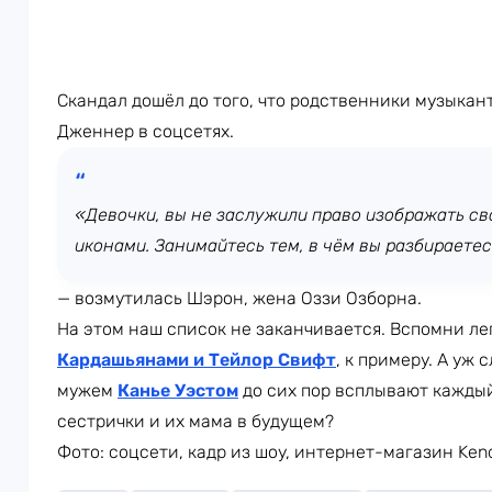
Скандал дошёл до того, что родственники музыкан
Дженнер в соцсетях.
«Девочки, вы не заслужили право изображать с
иконами. Занимайтесь тем, в чём вы разбираетес
— возмутилась Шэрон, жена Оззи Озборна.
На этом наш список не заканчивается. Вспомни л
Кардашьянами и Тейлор Свифт
, к примеру. А уж
мужем
Канье Уэстом
до сих пор всплывают каждый
сестрички и их мама в будущем?
Фото: соцсети, кадр из шоу, интернет-магазин Kend