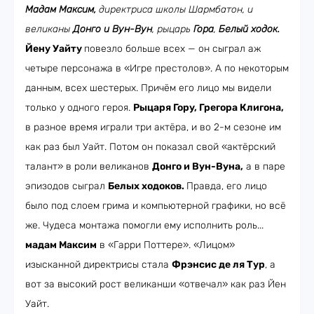
Мадам Максим,
директриса школы Шармбатон, и
великаны
Донго и Вун-Вун
, рыцарь
Гора
,
Белый ходок.
Йену Уайту
повезло больше всех — он сыграл аж
четыре персонажа в «Игре престолов». А по некоторым
данным, всех шестерых. Причём его лицо мы видели
только у одного героя.
Рыцаря Гору, Грегора Клигона,
в разное время играли три актёра, и во 2-м сезоне им
как раз был Уайт. Потом он показал свой «актёрский
талант» в роли великанов
Донго и Вун-Вуна,
а в паре
эпизодов сыграл
Белых ходоков.
Правда, его лицо
было под слоем грима и компьютерной графики, но всё
же. Чудеса монтажа помогли ему исполнить роль...
мадам Максим
в «Гарри Поттере». «Лицом»
изысканной директрисы стала
Фрэнсис де ля Тур
, а
вот за высокий рост великанши «отвечал» как раз Йен
Уайт.