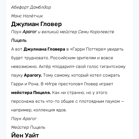
Абефорт Дамблдор
Манс Налётчик
Джулиан Гловер
Паук
Арагог
и великий мейстер Семи Королевств
Пицель
.
А вот
Джулиана Гловера
в «Гарри Поттере» увидеть
будет трудновато. Российским зрителям и вовсе
невозможно. Актёр «подарил» свой голос гигантскому
пауку
Арагогу.
Тому самому, который хотел сожрать
Гарри и Рона. В «Игре престолов» Гловер играет
мейстера Пицеля.
Как ни странно, но у этого
персонажа есть что-то общее с плотоядным пауком —
например, коллекция ядов.
Паук Арагог
Мейстер Пицель
Йен Уайт