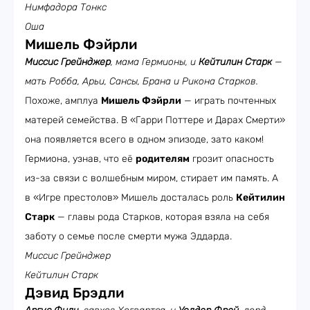
Нимфадора Тонкс
Оша
Мишель Фэйрли
Миссис Грейнджер
, мама Гермионы, и
Кейтилин Старк
—
мать Робба, Арьи, Сансы, Брана и Рикона Старков.
Похоже, амплуа
Мишель Фэйрли
— играть почтенных
матерей семейства. В «Гарри Поттере и Дарах Смерти»
она появляется всего в одном эпизоде, зато каком!
Гермиона, узнав, что её
родителям
грозит опасность
из-за связи с волшебным миром, стирает им память. А
в «Игре престолов» Мишель досталась роль
Кейтилин
Старк
— главы рода Старков, которая взяла на себя
заботу о семье после смерти мужа Эддарда.
Миссис Грейнджер
Кейтилин Старк
Дэвид Брэдли