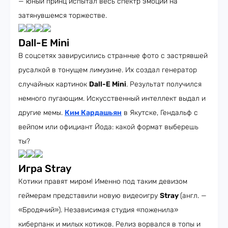
— юный принц испытал весь спектр эмоций на
затянувшемся торжестве.
Dall-E Mini
В соцсетях завирусились странные фото с застрявшей
русалкой в тонущем лимузине. Их создал генератор
случайных картинок
Dall-E Mini
. Результат получился
немного пугающим. Искусственный интеллект выдал и
другие мемы.
Ким Кардашьян
в Якутске, Гендальф с
вейпом или официант Йода: какой формат выберешь
ты?
Игра Stray
Котики правят миром! Именно под таким девизом
геймерам представили новую видеоигру
Stray
(англ. —
«Бродячий»). Независимая студия «поженила»
киберпанк и милых котиков. Релиз ворвался в топы и