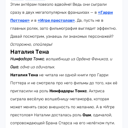
Этим актёрам повезло вдвойне! Ведь они сыграли
сразу в двух мегапопулярных франшизах — в
«Гарри
Поттере»
и в
«Игре престолов»
. Да, пусть не в
главных ролях, зато фильмография выглядит эффектно.
Давай посмотрим, узнаешь ли знакомых персонажей?
Осторожно, спойлеры!
Наталия Тена
Нимфадора Тонкс
, волшебница из Ордена Феникса, и
Оша
, одна из одичалых.
Наталия Тена
не читала ни одной книги про Гарри
Поттера и не смотрела про него фильмы до того, как её
пригласили на роль
Нимфадоры
Тонкс
. Актриса
сыграла весёлую волшебницу-метаморфа, которая
может менять свою внешность по желанию. А в «Игре
престолов» Наталии досталась роль
Оши
, одичалой,
сопровождающей Брана Старса на его нелёгком пути.