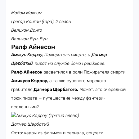
Мадам Максим
Грегор Клиган (Гора), 2 сезон
Великан Донго
Великан Вун-Вун
Ралф Айнесон
Амикус Кэрроу,
Пожиратель смерти, и
Дагмер
Щербатый
, пират на службе дома Грейджоев.
Ралф Айнесон
засветился в роли Пожирателя смерти
Амикуса Кэрроу,
а также сурового морского
грабителя
Дагмера Щербатого.
Может, это очередной
трюк пирата — путешествие между фэнтези-
вселенными?
Амикус Кэрроу (третий слева)
Дагмер Щербатый
Фото: кадры из фильмов и сериала, соцсети