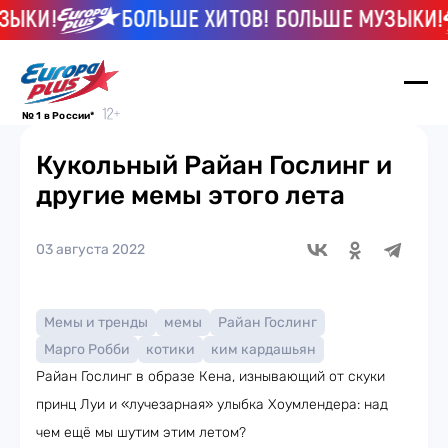
КИ!
БОЛЬШЕ ХИТОВ! БОЛЬШЕ МУЗЫКИ!
№ 1 в России*
Кукольный Райан Гослинг и
другие мемы этого лета
03 августа 2022
Мемы и тренды
мемы
Райан Гослинг
Марго Робби
котики
ким кардашьян
Райан Гослинг в образе Кена, изнывающий от скуки
принц Луи и «лучезарная» улыбка Хоумлендера: над
чем ещё мы шутим этим летом?