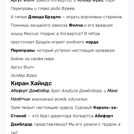
Аргус Филч
, завхоз Хогвартса, и
Уолдер Фрей
, лорд
Переправы и глава рода Фреев.
А типаж
Дэвида Брэдли
— играть ворчливых стариков.
Помнишь занудного завхоза
Филча
и его вредную
кошку Миссис Норрис в Хогвартсе? В «Игре
престолов» Брэдли играет злобного
лорда
Переправы
, который устроил настоящую кровавую
бойню на своём пире.
Аргус Филч
Уолдер Фрей
Киран Хайндс
Абефорт Дамблдор
, брат Альбуса Дамблдора, и
Манс
Налётчик
, верховный вождь одичалых.
Грим творит настоящие чудеса. Суровый
Король-за-
Стеной
— это брат директора Хогвартса
Абефорт
Дамблдор
, представляешь? Мы его узнали с трудом, а
ты?