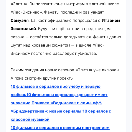
«Элиты». Он положит конец интригам в элитной школе
«Лас-Энсинас». Фанаты последний раз увидят
Самуэля
. Да, каст официально попрощался с
Итзаном
Эскамильей
. Будут ли ещё потери в предстоящем
сезоне — остаётся только догадываться. Фанаты давно
шутят над кровавым сюжетом — в школе «Лас-
Энсинас» постоянно расследуют убийства.
Режим ожидания новых сезонов «Элиты» уже включен.
А пока смотрим другие проекты:
10 фильмов и сериалов про учёбу и первую
любовь
10 фильмов и сериалов, где цвет имеет
значение
Приквел «Ведьмака» и спин-офф
«Бриджертонов»: новые сериалы
10 сериалов с
классной музыкой
10 фильмов и сериалов с осенним настроением