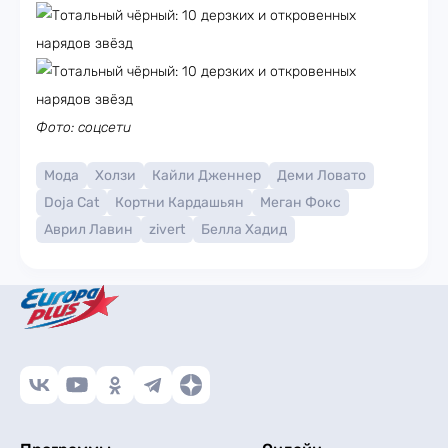
Фото: соцсети
Мода
Холзи
Кайли Дженнер
Деми Ловато
Doja Cat
Кортни Кардашьян
Меган Фокс
Аврил Лавин
zivert
Белла Хадид