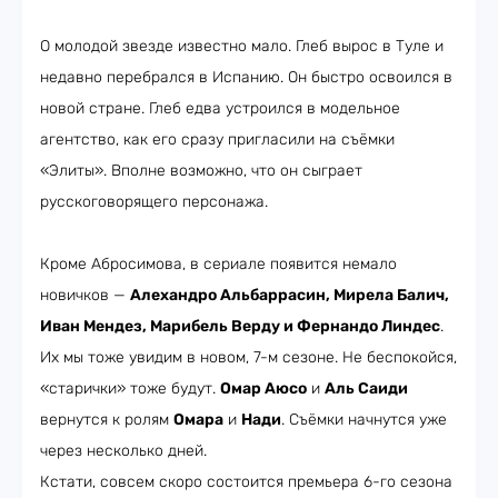
О молодой звезде известно мало. Глеб вырос в Туле и
недавно перебрался в Испанию. Он быстро освоился в
новой стране. Глеб едва устроился в модельное
агентство, как его сразу пригласили на съёмки
«Элиты». Вполне возможно, что он сыграет
русскоговорящего персонажа.
Кроме Абросимова, в сериале появится немало
новичков —
Алехандро Альбаррасин, Мирела Балич,
Иван Мендез, Марибель Верду и Фернандо Линдес
.
Их мы тоже увидим в новом, 7-м сезоне. Не беспокойся,
«старички» тоже будут.
Омар Аюсо
и
Аль Саиди
вернутся к ролям
Омара
и
Нади
. Съёмки начнутся уже
через несколько дней.
Кстати, совсем скоро состоится премьера 6-го сезона