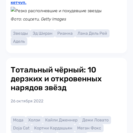
кетчуп
.
Фото: соцсети, Getty Images
Звезды
Эд Ширан
Рианна
Лана Дель Рей
Адель
Тотальный чёрный: 10
дерзких и откровенных
нарядов звёзд
26 октября 2022
Мода
Холзи
Кайли Дженнер
Деми Ловато
Doja Cat
Кортни Кардашьян
Меган Фокс