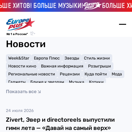
ШЕ ХИТОВ! БОЛЬШЕ МУЗЫКИ!
БОЛЬШЕ ХИ
№ 1 в России*
Новости
Week&Star
Европа Плюс
Звезды
Стиль жизни
Новости кино
Важная информация
Розыгрыши
Региональные новости
Рецензии
Куда пойти
Мода
Гаджеты
Ближе к звездам
Музыка
Котики
Мемы и тренды
Факты и списки
Премии
Показать все
Путешествия
Рейтинги
Игры
zivert
24 июля 2026
Zivert, Эвер и directoreels выпустили
гимн лета — «Давай на самый верх»