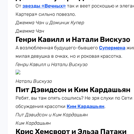
От
звезды «Вечных»
так и веет роскошью и элег
Картера» сильно повезло.
Джемма Чан и Доминик Купер
Джемма Чан
Генри Кавилл и Натали Вискузо
А возлюбленная будущего-бывшего
Супермена
жи
милая девушка в очках, но и роковая красотка.
Генри Кавилл и Натали Вискузо
Натали Вискузо
Пит Дэвидсон и Ким Кардашьян
Ребят, вы там опять сошлись? Не зря слухи по Сети
обсуждения красотки
Ким Кардашьян
.
Пит Дэвидсон и Ким Кардашьян
Ким Кардашьян
Крис Хемсворт и Эльза Патаки