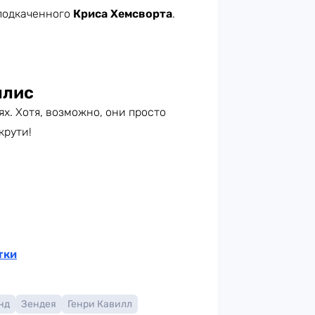
 подкаченного
Криса Хемсворта
.
ллис
х. Хотя, возможно, они просто
крути!
тки
нд
Зендея
Генри Кавилл