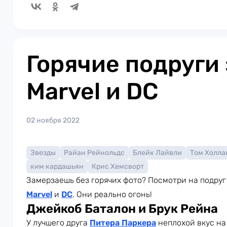
Горячие подруги
Marvel и DC
02 ноября 2022
Звезды
Райан Рейнольдс
Блейк Лайвли
Том Холла
ким кардашьян
Крис Хемсворт
Замерзаешь без горячих фото? Посмотри на подру
Marvel
и
DC
. Они реально огонь!
Джейкоб Баталон и Брук Рейна
У лучшего друга
Питера Паркера
неплохой вкус на