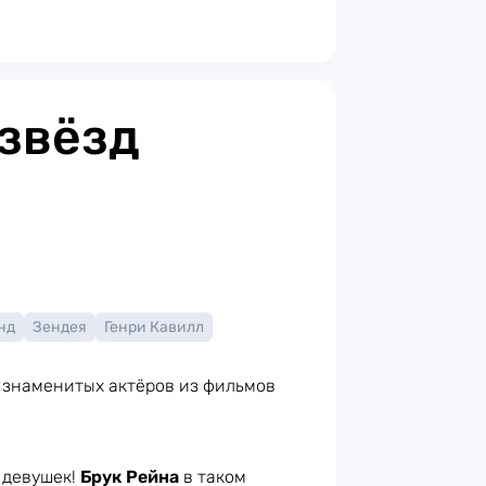
 звёзд
нд
Зендея
Генри Кавилл
г знаменитых актёров из фильмов
 девушек!
Брук Рейна
в таком