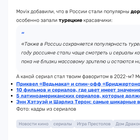
Movix добавили, что в России стали популярны
до
особенно запали
турецкие
красавчики:
«Также в России сохраняется популярность турец
году россияне стали чаще смотреть и сериалы к
пока не близки массовому зрителю и остаются 
А какой сериал стал твоим фаворитом в 2022-м? Мо
Приквел «Ведьмака» и спин-офф «Бриджертоно
10 фильмов и сериалов, где цвет имеет значени
5 латиноамериканских сериалов, которые дол
Энн Хэтэуэй и Шарлиз Терон: самые шикарные 
Фото: кадры из сериалов
Новости кино
сериалы
Игра Престолов
Дом Драко