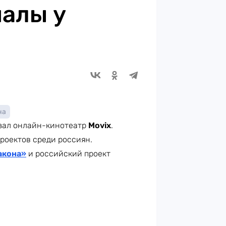
алы у
на
азал онлайн-кинотеатр
Movix
.
роектов среди россиян.
акона»
и российский проект