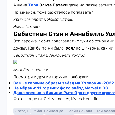
А жена
Тора
Эльза Патаки
даже на пляже затмит
Признайся, тоже захотелось поплавать?
Крис Хемсворт и Эльза Патаки
Эльза Патаки
Себастиан Стэн и Аннабелль Уо
Эта парочка любит подогревать слухи об отношения
друзья. Как бы то ни было,
Уоллис
шикарна, как ни 
Себастиан Стэн и Аннабелль Уоллис
Аннабелль Уоллис
Посмотри и другие горячие подборки:
Самые горячие образы звёзд на Хэллоуин-2022
Не мёрзни: 11 горячих фото звёзд Marvel и DC
Даже осенью в бикини: Рита Ора и другие красо
Фото: соцсети, Getty Images, Myles Hendrik
Звезды
Райан Рейнольдс
Блейк Лайвли
Том Холла