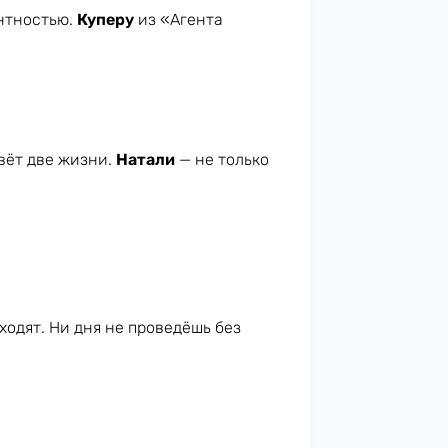
антностью.
Куперу
из «Агента
вёт две жизни.
Натали
— не только
 ходят. Ни дня не проведёшь без