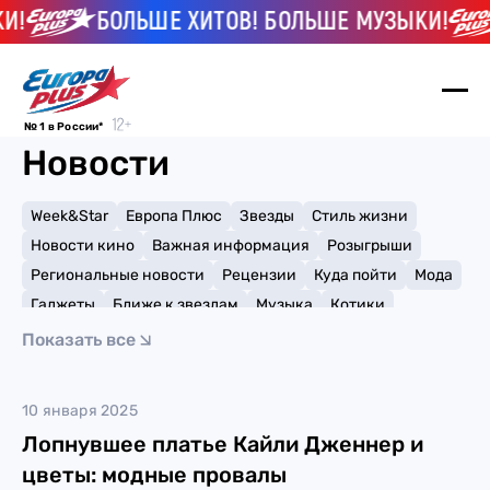
И!
БОЛЬШЕ ХИТОВ! БОЛЬШЕ МУЗЫКИ!
№ 1 в России*
Новости
Week&Star
Европа Плюс
Звезды
Стиль жизни
Новости кино
Важная информация
Розыгрыши
Региональные новости
Рецензии
Куда пойти
Мода
Гаджеты
Ближе к звездам
Музыка
Котики
Мемы и тренды
Факты и списки
Премии
Показать все
Путешествия
Рейтинги
Игры
Кейли Куоко
10 января 2025
Лопнувшее платье Кайли Дженнер и
цветы: модные провалы