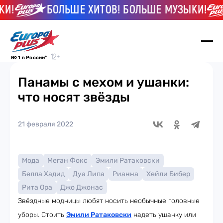
!
БОЛЬШЕ ХИТОВ! БОЛЬШЕ МУЗЫКИ!
№ 1 в России*
Панамы с мехом и ушанки:
что носят звёзды
21 февраля 2022
Мода
Меган Фокс
Эмили Ратаковски
Белла Хадид
Дуа Липа
Рианна
Хейли Бибер
Рита Ора
Джо Джонас
Звёздные модницы любят носить необычные головные
уборы. Стоить
Эмили Ратаковски
надеть ушанку или