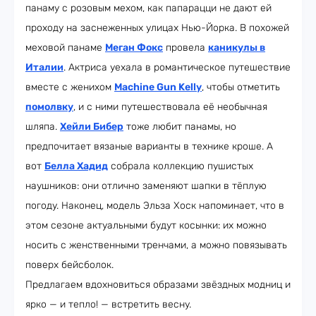
панаму с розовым мехом, как папарацци не дают ей
проходу на заснеженных улицах Нью-Йорка. В похожей
меховой панаме
Меган Фокс
провела
каникулы в
Италии
. Актриса уехала в романтическое путешествие
вместе с женихом
Machine Gun Kelly
, чтобы отметить
помолвку
, и с ними путешествовала её необычная
шляпа.
Хейли Бибер
тоже любит панамы, но
предпочитает вязаные варианты в технике кроше. А
вот
Белла Хадид
собрала коллекцию пушистых
наушников: они отлично заменяют шапки в тёплую
погоду. Наконец, модель Эльза Хоск напоминает, что в
этом сезоне актуальными будут косынки: их можно
носить с женственными тренчами, а можно повязывать
поверх бейсболок.
Предлагаем вдохновиться образами звёздных модниц и
ярко — и тепло! — встретить весну.