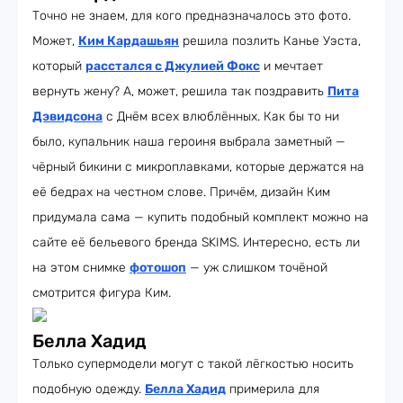
Точно не знаем, для кого предназначалось это фото.
Может,
Ким Кардашьян
решила позлить Канье Уэста,
который
расстался с Джулией Фокс
и мечтает
вернуть жену? А, может, решила так поздравить
Пита
Дэвидсона
с Днём всех влюблённых. Как бы то ни
было, купальник наша героиня выбрала заметный —
чёрный бикини с микроплавками, которые держатся на
её бедрах на честном слове. Причём, дизайн Ким
придумала сама — купить подобный комплект можно на
сайте её бельевого бренда SKIMS. Интересно, есть ли
на этом снимке
фотошоп
— уж слишком точёной
смотрится фигура Ким.
Белла Хадид
Только супермодели могут с такой лёгкостью носить
подобную одежду.
Белла Хадид
примерила для