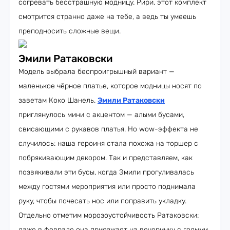
согревать бесстрашную модницу. Рири, этот комплект
смотрится странно даже на тебе, а ведь ты умеешь
преподносить сложные вещи.
Эмили Ратаковски
Модель выбрала беспроигрышный вариант —
маленькое чёрное платье, которое модницы носят по
заветам Коко Шанель.
Эмили Ратаковски
приглянулось мини с акцентом — алыми бусами,
свисающими с рукавов платья. Но wow-эффекта не
случилось: наша героиня стала похожа на торшер с
побрякивающим декором. Так и представляем, как
позвякивали эти бусы, когда Эмили прогуливалась
между гостями мероприятия или просто поднимала
руку, чтобы почесать нос или поправить укладку.
Отдельно отметим морозоустойчивость Ратаковски:
даже в феврале она приезжает на вечеринку с голыми