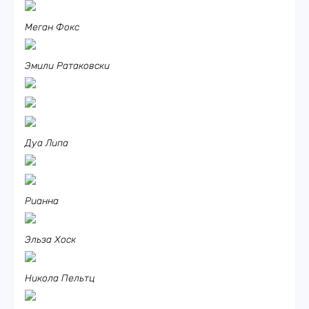
Меган Фокс
Эмили Ратаковски
Дуа Липа
Рианна
Эльза Хоск
Никола Пельтц