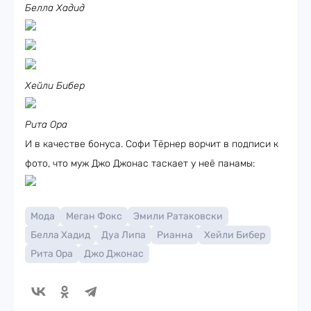
Белла Хадид
Хейли Бибер
Рита Ора
И в качестве бонуса. Софи Тёрнер ворчит в подписи к
фото, что муж Джо Джонас таскает у неё панамы:
Мода
Меган Фокс
Эмили Ратаковски
Белла Хадид
Дуа Липа
Рианна
Хейли Бибер
Рита Ора
Джо Джонас