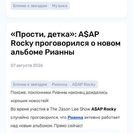
Ближе к звездам
Музыка
«Прости, детка»: A$AP
Rocky проговорился о новом
альбоме Рианны
07 августа 2026
Ближе к звездам
Рианна
A$AP Rocky
Похоже, поклонники Рианны наконец дождались
хороших новостей!
Во время участия в The Jason Lee Show
A$AP Rocky
случайно проговорился, что
Рианна
активно работает
над новым альбомом. Прямо сейчас!