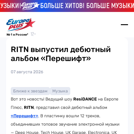
ЗЫКИ!
БОЛЬШЕ ХИТОВ! БОЛЬШЕ МУЗЫКИ!
№ 1 в России*
RITN выпустил дебютный
альбом «Перешифт»
07 августа 2026
Ближе к звездам
Музыка
Вот это новость! Ведущий шоу
ResiDANCE
на Европе
Плюс,
RITN
, представил свой дебютный альбом
«Перешифт»
. В пластинку вошли 12 треков,
объединивших топовое звучание электронной музыки
— Deep House, Tech House, UK Garage, Electronica, UK