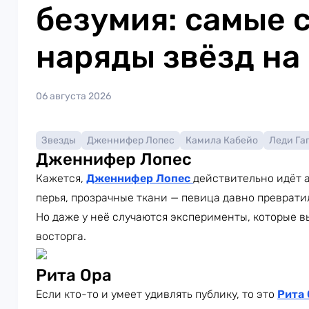
безумия: самые 
наряды звёзд на
06 августа 2026
Звезды
Дженнифер Лопес
Камила Кабейо
Леди Га
Дженнифер Лопес
Кажется,
Дженнифер Лопес
действительно идёт а
перья, прозрачные ткани — певица давно преврати
Но даже у неё случаются эксперименты, которые в
восторга.
Рита Ора
Если кто-то и умеет удивлять публику, то это
Рита 