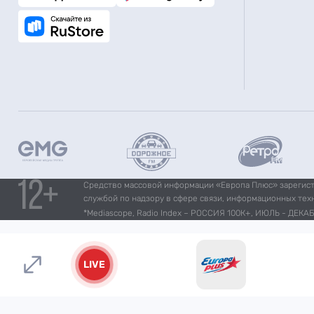
Средство массовой информации «Европа Плюс» зарегистр
службой по надзору в сфере связи, информационных тех
*Mediascope, Radio Index – РОССИЯ 100К+, ИЮЛЬ - ДЕКАБР
LIVE