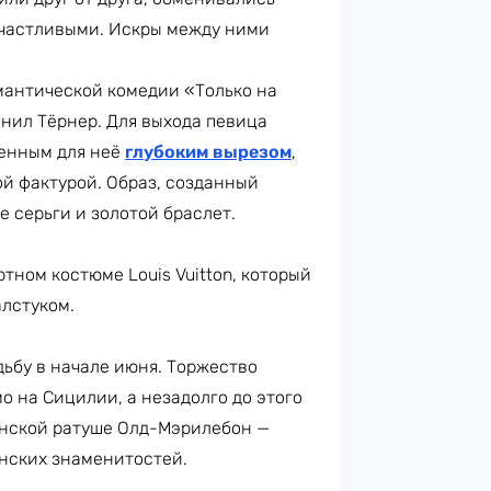
частливыми. Искры между ними
антической комедии «Только на
лнил Тёрнер. Для выхода певица
менным для неё
глубоким вырезом
,
й фактурой. Образ, созданный
 серьги и золотой браслет.
тном костюме Louis Vuitton, который
алстуком.
ьбу в начале июня. Торжество
о на Сицилии, а незадолго до этого
нской ратуше Олд-Мэрилебон —
анских знаменитостей.