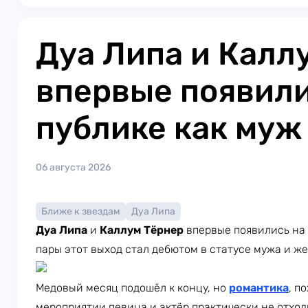
Дуа Липа и Калл
впервые появили
публике как муж
06 августа 2026
Ближе к звездам
Дуа Липа
Дуа Липа
и
Каллум Тёрнер
впервые появились на 
пары этот выход стал дебютом в статусе мужа и ж
Медовый месяц подошёл к концу, но
романтика
, п
мероприятии певица и актёр практически не отход