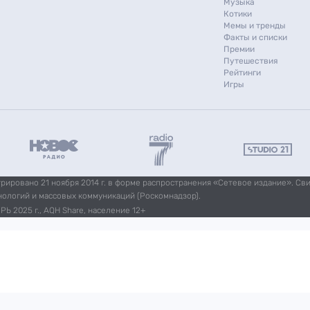
Музыка
Котики
Мемы и тренды
Факты и списки
Премии
Путешествия
Рейтинги
Игры
ировано 21 ноября 2014 г. в форме распространения «Сетевое издание». Св
нологий и массовых коммуникаций (Роскомнадзор).
Ь 2025 г., AQH Share, население 12+