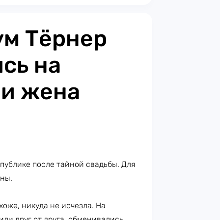
ум Тёрнер
сь на
 и жена
публике после тайной свадьбы. Для
ены.
охоже, никуда не исчезла. На
или друг от друга, обменивались