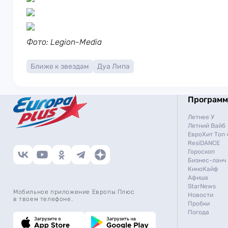
Фото: Legion-Media
Ближе к звездам
Дуа Липа
Програм
Летнее У
Летний Вайб
ЕвроХит Топ 
ResiDANCE
Гороскоп
Бизнес-ланч
КиноКайф
Афиша
StarNews
Мобильное приложение Европы Плюс
Новости
в твоем телефоне.
Пробки
Погода