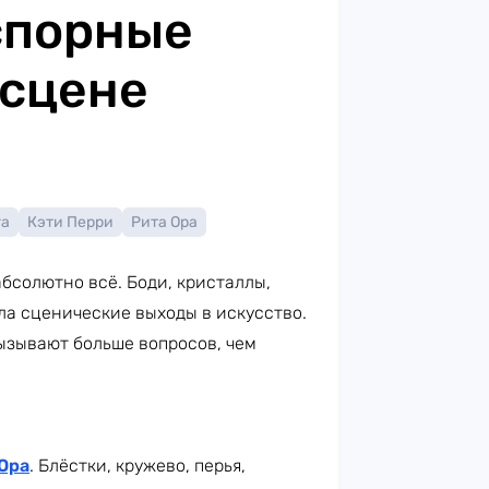
спорные
 сцене
га
Кэти Перри
Рита Ора
бсолютно всё. Боди, кристаллы,
ла сценические выходы в искусство.
ызывают больше вопросов, чем
Ора
. Блёстки, кружево, перья,