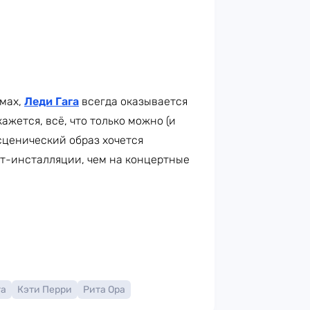
юмах,
Леди Гага
всегда оказывается
ажется, всё, что только можно (и
 сценический образ хочется
рт-инсталляции, чем на концертные
га
Кэти Перри
Рита Ора