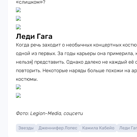
«слишком»?
Леди Гага
Когда речь заходит о необычных концертных кост
одной из первых. За годы карьеры она примерила, к
нельзя) представить. Однако далеко не каждый её
повторить. Некоторые наряды больше похожи на а
костюмы.
Фото: Legion-Media, соцсети
Звезды
Дженнифер Лопес
Камила Кабейо
Леди Га