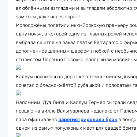
влюблёнными взглядами и выглядели абсолютно с
заметны даже через экран!
Молодожёны посетили нью-йоркскую премьеру ром
одну ночь», в которой одну из главных ролей испо
выбрала сшитое на заказ платье Ferragamo с фир
дополненное длинным шарфом и юбкой с необычно
стилистом Лоренцо Посокко, завершили массивные
Каллум появился на дорожке в тёмно-синем двубор
сочетал с бледно-жёлтой рубашкой и полосатым г
Напомним, Дуа Липа и Каллум Тёрнер сыграли свад
прошло на вилле Вальгуарнера недалеко от Палерм
пара официально
зарегистрировала брак
в лондо
одном из самых популярных мест для свадеб брит