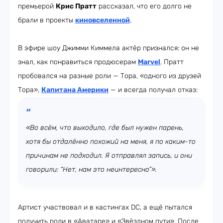
премьерой
Крис Пратт
рассказал, что его долго не
брали в проекты
киновселенной
.
В эфире шоу Джимми Киммела актёр признался: он не
знал, как понравиться продюсерам
Marvel
. Пратт
пробовался на разные роли — Тора, «одного из друзей
Тора»,
Капитана Америки
— и всегда получал отказ:
«Во всём, что выходило, где был нужен парень,
хотя бы отдалённо похожий на меня, я по каким-то
причинам не подходил. Я отправлял запись, и они
говорили: “Нет, нам это неинтересно”».
Артист участвовал и в кастингах DC, а ещё пытался
получить роли в «Аватаре» и «Звёздном пути». После