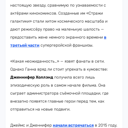
настоящую звезду, сравнимую по узнаваемости с
актёрами кинокомиксов. Созданные им «Стражи
галактики» стали хитом космического масштаба и
дают режиссёру право на маленькую шалость —
предоставить жене немного экранного времени
в
третьей части
супергеройской франшизы.
«Какая неожиданность…» — язвят фанаты в сети.
Однако Ганна вряд ли стоит упрекать в кумовстве:
Дженнифер Холлэнд
получила всего лишь
эпизодическую роль в самом начале фильма. Она
сыграет администратора съёмочной площадки, где
внезапно появятся главные герои перед тем, как
отправиться на новые подвиги.
Джеймс и Дженнифер
начали встречаться
в 2015 году,