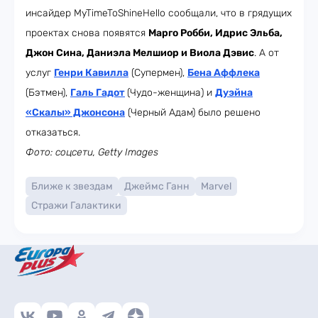
инсайдер MyTimeToShineHello сообщали, что в грядущих
проектах снова появятся
Марго Робби, Идрис Эльба,
Джон Сина, Даниэла Мелшиор и Виола Дэвис
. А от
услуг
Генри Кавилла
(Супермен),
Бена Аффлека
(Бэтмен),
Галь Гадот
(Чудо-женщина) и
Дуэйна
«Скалы» Джонсона
(Черный Адам) было решено
отказаться.
Фото: соцсети, Getty Images
Ближе к звездам
Джеймс Ганн
Marvel
Стражи Галактики