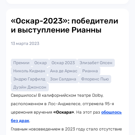
«Оскар-2023»: победители
и выступление Рианны
13 марта 2023
Премии
Оскар
Оскар 2023
Элизабет Олсен
Николь Кидман
Ана де Армас
Рианна
Эндрю Гарфилд
Зои Салдана
Флоренс Пью
Дуэйн Джонсон
Свершилось! В калифорнийском театре Dolby,
расположенном в Лос-Анджелесе, отгремела 95-я
церемония вручения
«Оскара»
. На этот раз
обошлось
без драк
.
Главным нововведением в 2023 году стало отсутствие