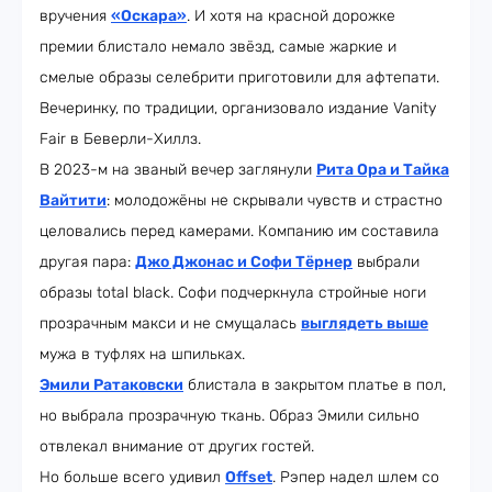
вручения
«Оскара»
. И хотя на красной дорожке
премии блистало немало звёзд, самые жаркие и
смелые образы селебрити приготовили для афтепати.
Вечеринку, по традиции, организовало издание Vanity
Fair в Беверли-Хиллз.
В 2023-м на званый вечер заглянули
Рита Ора и Тайка
Вайтити
: молодожёны не скрывали чувств и страстно
целовались перед камерами. Компанию им составила
другая пара:
Джо Джонас и Софи Тёрнер
выбрали
образы total black. Софи подчеркнула стройные ноги
прозрачным макси и не смущалась
выглядеть выше
мужа в туфлях на шпильках.
Эмили Ратаковски
блистала в закрытом платье в пол,
но выбрала прозрачную ткань. Образ Эмили сильно
отвлекал внимание от других гостей.
Но больше всего удивил
Offset
. Рэпер надел шлем со