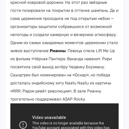
красной ковровой дорожки. На этот раз звёздные
гости позировали на покрытии в оттенке шампань. Да и
сама церемония проходила не под открытым небом —
организаторы защитили собравшихся от возможной
непогоды и создали камерную и вечернюю атмосферу.
Одним из самых ожидаемых моментов церемонии стало
живое выступление
Рианны
. Певица спела Lift Me Up
из фильма «Чёрная Пантера: Ваканда навеки». Рири
посвятила свой выход актёру Чедвику Боузману.
Саундтрек был номинирован на «Оскар», но победа
досталась индийскому хиту Naatu Naatu из картины
«RRR: Рядом ревёт революция». В зале Рианну
трогательно поддерживал A$AP Rocky.