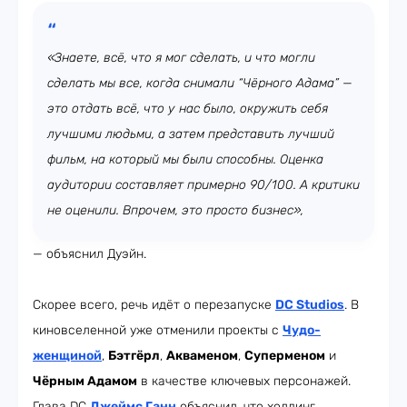
«Знаете, всё, что я мог сделать, и что могли
сделать мы все, когда снимали “Чёрного Адама” —
это отдать всё, что у нас было, окружить себя
лучшими людьми, а затем представить лучший
фильм, на который мы были способны. Оценка
аудитории составляет примерно 90/100. А критики
не оценили. Впрочем, это просто бизнес»,
— объяснил Дуэйн.
Скорее всего, речь идёт о перезапуске
DC Studios
. В
киновселенной уже отменили проекты с
Чудо-
женщиной
,
Бэтгёрл
,
Акваменом
,
Суперменом
и
Чёрным Адамом
в качестве ключевых персонажей.
Глава DC
Джеймс Ганн
объяснил, что холдинг