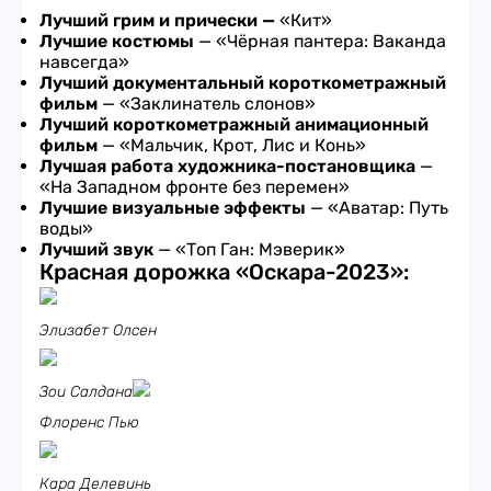
Лучший грим и прически —
«Кит»
Лучшие костюмы
— «Чёрная пантера: Ваканда
навсегда»
Лучший документальный короткометражный
фильм
— «Заклинатель слонов»
Лучший короткометражный анимационный
фильм
— «Мальчик, Крот, Лис и Конь»
Лучшая работа художника-постановщика
—
«На Западном фронте без перемен»
Лучшие визуальные эффекты
— «Аватар: Путь
воды»
Лучший звук
— «Топ Ган: Мэверик»
Красная дорожка «Оскара-2023»:
Элизабет Олсен
Зои Салдана
Флоренс Пью
Кара Делевинь