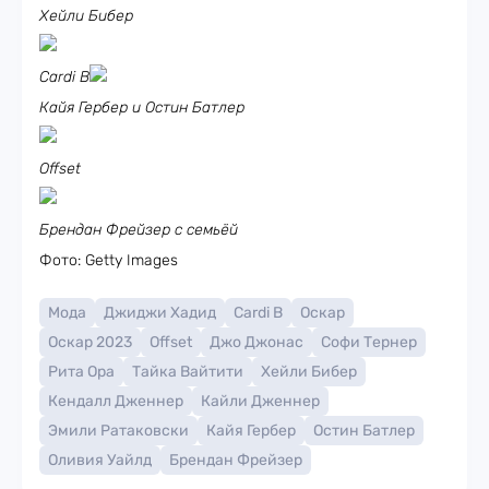
Хейли Бибер
Cardi B
Кайя Гербер и Остин Батлер
Offset
Брендан Фрейзер с семьёй
Фото: Getty Images
Мода
Джиджи Хадид
Cardi B
Оскар
Оскар 2023
Offset
Джо Джонас
Софи Тернер
Рита Ора
Тайка Вайтити
Хейли Бибер
Кендалл Дженнер
Кайли Дженнер
Эмили Ратаковски
Кайя Гербер
Остин Батлер
Оливия Уайлд
Брендан Фрейзер