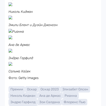
Николь Кидман
Эмили Блант и Дуэйн Джонсон
Рианна
Ана де Армас
Эндрю Гарфилд
Сальма Хайек
Фото: Getty Images
Премии
Оскар
Оскар 2023
Элизабет Олсен
Николь Кидман
Ана де Армас
Рианна
Эндрю Гарфилд
Зои Салдана
Флоренс Пью