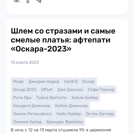
Шлем со стразами и самые
смелые платья: афтепати
«Оскара-2023»
13 марта 2023
Мода
Джиджи Хадид
Cardi B
Оскар
Оскар 2023
Offset
Джо Джонас
Софи Тернер
Рита Ора
Тайка Вайтити
Хейли Бибер
Кендалл Дженнер
Кайли Дженнер
Эмили Ратаковски
Кайя Гербер
Остин Батлер
Оливия Уайлд
Брендан Фрейзер
В ночь с 12 на 13 марта отшумела 95-я церемония