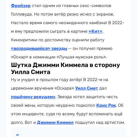
Фрейзер
стал одним из главных секс-символов
Голливуда. Но потом актёр резко исчез с экранов.
Настало время самого неожиданного камбэка! В 2022-
м ему предложили сыграть в картине
«Кит»
.
Кинокритики по достоинству оценили работу
«возродившейся» звезды
— он получил премию
«Оскар» в номинации «Лучшая мужская роль».
Шутка Джимми Киммела в сторону
Уилла Смита
Ну и учудил в прошлом году актёр! В 2022-м на
церемонии вручения «Оскара»
Уилл Смит
дал
пощёчину ведущему
. Звезда хотел защитить честь
своей жены, которую неудачно подколол
Крис Рок
. Об
этом инциденте, судя по всему, будут вспоминать ещё
долго. Вот и
Джимми Киммел
подшутил над артистом.