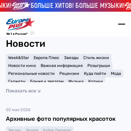
КИ!
БОЛЬШЕ ХИТОВ! БОЛЬШЕ МУЗЫКИ!
№ 1 в России*
Новости
Week&Star
Европа Плюс
Звезды
Стиль жизни
Новости кино
Важная информация
Розыгрыши
Региональные новости
Рецензии
Куда пойти
Мода
Гаджеты
Ближе к звездам
Музыка
Котики
Мемы и тренды
Факты и списки
Премии
Показать все
Путешествия
Рейтинги
Игры
Ана де Армас
02 мая 2026
Архивные фото популярных красоток
Звезды
Зендея
Кайли Дженнер