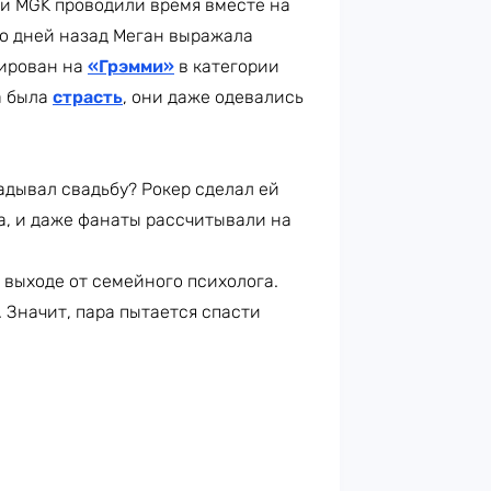
с и MGK проводили время вместе на
ко дней назад Меган выражала
нирован на
«Грэмми»
в категории
а была
страсть
, они даже одевались
адывал свадьбу? Рокер сделал ей
а, и даже фанаты рассчитывали на
 выходе от семейного психолога.
 Значит, пара пытается спасти