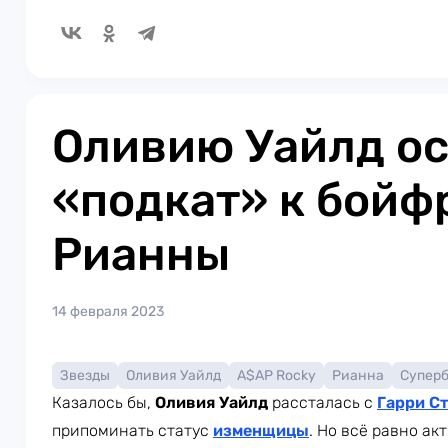
Оливию Уайлд ос
«подкат» к бойф
Рианны
14 февраля 2023
Звезды
Оливия Уайлд
A$AP Rocky
Рианна
Супер
Казалось бы,
Оливия Уайлд
рассталась с
Гарри С
припоминать статус
изменщицы
. Но всё равно ак