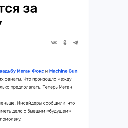
тся за
y
вадьбу
Меган Фокс
и
Machine Gun
 их фанаты. Что произошло между
ько предполагать. Теперь Меган
 меньше. Инсайдеры сообщили, что
 иметь дело с бывшим «будущем»
помолвку.