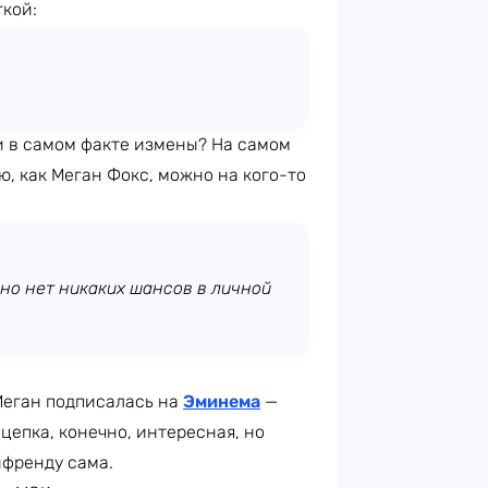
ткой:
и в самом факте измены? На самом
ю, как Меган Фокс, можно на кого-то
ьно нет никаких шансов в личной
Меган подписалась на
Эминема
—
ацепка, конечно, интересная, но
йфренду сама.