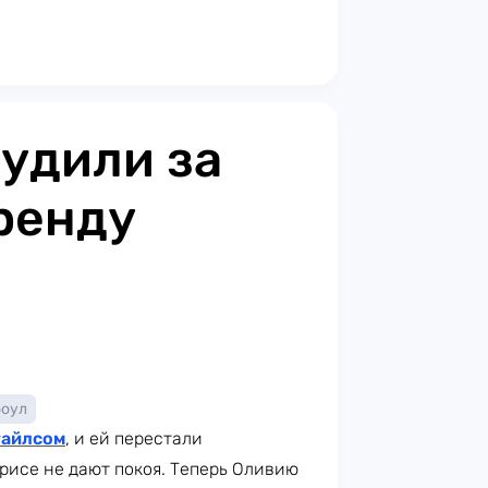
удили за
ренду
боул
тайлсом
, и ей перестали
трисе не дают покоя. Теперь Оливию