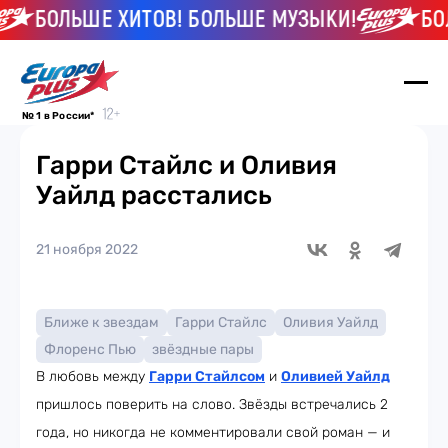
БОЛЬШЕ ХИТОВ! БОЛЬШЕ МУЗЫКИ!
БОЛЬ
№ 1 в России*
Гарри Стайлс и Оливия
Уайлд расстались
21 ноября 2022
Ближе к звездам
Гарри Стайлс
Оливия Уайлд
Флоренс Пью
звёздные пары
В любовь между
Гарри Стайлсом
и
Оливией Уайлд
пришлось поверить на слово. Звёзды встречались 2
года, но никогда не комментировали свой роман — и