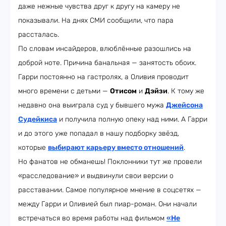
даже нежные чувства друг к другу на камеру не
показывали. На днях СМИ сообщили, что пара
рассталась.
По словам инсайдеров, влюблённые разошлись на
доброй ноте. Причина банальная — занятость обоих.
Гарри постоянно на гастролях, а Оливия проводит
много времени с детьми —
Отисом
и
Дэйзи
. К тому же
недавно она выиграла суд у бывшего мужа
Джейсона
Судейкиса
и получила полную опеку над ними. А Гарри
и до этого уже попадал в нашу подборку звёзд,
которые
выбирают карьеру вместо отношений
.
Но фанатов не обманешь! Поклонники тут же провели
«расследование» и выдвинули свои версии о
расставании. Самое популярное мнение в соцсетях —
между Гарри и Оливией был пиар-роман. Они начали
встречаться во время работы над фильмом
«Не