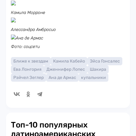
Камила Морроне
Алессандра Амбросио
Ана де Армас
Фото: соцсети
Ближе к звездам
Камила Кабейо
Эйса Гонсалес
Ева Лонгория
Дженнифер Лопес
Шакира
Рэйчел Зеглер
Ана де Армас
купальники
Топ-10 популярных
латиноамериканских