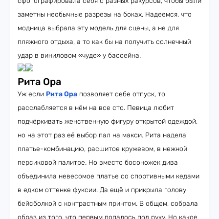
сфотографировала себя с разных ракурсов, чтобы были
заметны необычные разрезы на боках. Надеемся, что
модница выбрала эту модель для сцены, а не для
пляжного отдыха, а то как бы на получить солнечный
удар в виниловом «чуде» у бассейна.
Рита Ора
Уж если
Рита Ора
позволяет себе отпуск, то
расслабляется в нём на все сто. Певица любит
подчёркивать женственную фигуру открытой одеждой,
но на этот раз её выбор пал на макси. Рита надела
платье-комбинацию, расшитое кружевом, в нежной
персиковой палитре. Но вместо босоножек дива
объединила невесомое платье со спортивными кедами
в едком оттенке фуксии. Да ещё и прикрыла голову
бейсболкой с контрастным принтом. В общем, собрала
образ из того, что первым попалось под руку. Но какое