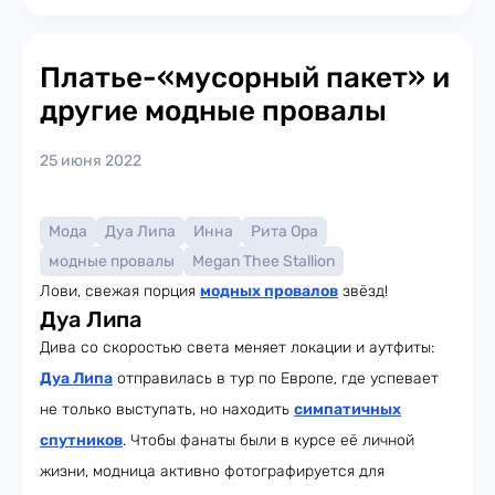
Платье-«мусорный пакет» и
другие модные провалы
25 июня 2022
Мода
Дуа Липа
Инна
Рита Ора
модные провалы
Megan Thee Stallion
Лови, свежая порция
модных провалов
звёзд!
Дуа Липа
Дива со скоростью света меняет локации и аутфиты:
Дуа Липа
отправилась в тур по Европе, где успевает
не только выступать, но находить
симпатичных
спутников
. Чтобы фанаты были в курсе её личной
жизни, модница активно фотографируется для