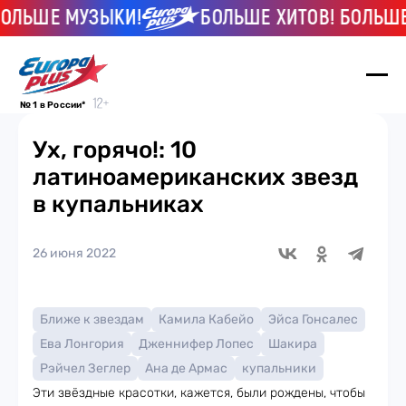
ЬШЕ МУЗЫКИ!
БОЛЬШЕ ХИТОВ! БОЛЬШЕ М
№ 1 в России*
Ух, горячо!: 10
латиноамериканских звезд
в купальниках
26 июня 2022
Ближе к звездам
Камила Кабейо
Эйса Гонсалес
Ева Лонгория
Дженнифер Лопес
Шакира
Рэйчел Зеглер
Ана де Армас
купальники
Эти звёздные красотки, кажется, были рождены, чтобы