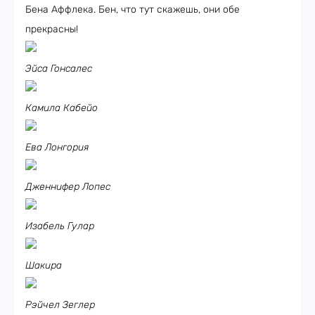
Бена Аффлека. Бен, что тут скажешь, они обе
прекрасны!
Эйса Гонсалес
Камила Кабейо
Ева Лонгория
Дженнифер Лопес
Изабель Гулар
Шакира
Рэйчел Зеглер