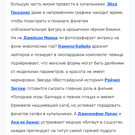
большую часть жизни провести в купальниках.
Эйса
Гонсалес
даже в напряжённом графике находит время,
чтобы позагорать и показать фанатам
соблазнительную фигуру в крошечном чёрном бикини.
Уж не
Джейсон Момоа
ли фотографирует актрису на
фоне живописных гор?
Камила Кабейо
дразнит
хейтеров и позирует в леопардовом комплекте: певица
подчёркивает, что женские формы могут быть далёкими
от модельных параметров, а красота не имеет
маркировки. Звезда «Вестсайдской истории»
Рэйчел
Зеглер
готовится сыграть главную роль в фильме
«Голодные игры: Баллада о певчих птицах и змеях»
(приквеле нашумевшей саги), но успевает порадовать
фанатов селфи в купальниках. А
Дженнифер Лопес
и
Ана де Армас
устраивают модную «битву» в соцсетях:
каждая претендует на титул самой горячей подруги