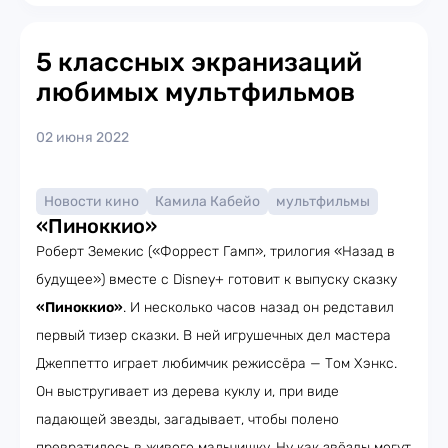
5 классных экранизаций
любимых мультфильмов
02 июня 2022
Новости кино
Камила Кабейо
мультфильмы
«Пиноккио»
Роберт Земекис («Форрест Гамп», трилогия «Назад в
будущее») вместе с Disney+ готовит к выпуску сказку
«Пиноккио»
. И несколько часов назад он редставил
первый тизер сказки. В ней игрушечных дел мастера
Джеппетто играет любимчик режиссёра — Том Хэнкс.
Он выстругивает из дерева куклу и, при виде
падающей звезды, загадывает, чтобы полено
превратилось в живого мальчишку. Ну как звёзды могут