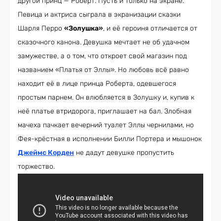
другой принц — Роберт. Пусть и только на экране.
Певица и актриса сыграла в экранизации сказки
Шарля Перро
«Золушка»
, и её героиня отличается от
сказочного канона. Девушка мечтает не об удачном
замужестве, а о том, что откроет свой магазин под
названием «Платья от Эллы». Но любовь всё равно
находит её в лице принца Роберта, одевшегося
простым парнем. Он влюбляется в Золушку и, купив к
неё платье втридорога, приглашает на бал. Злобная
мачеха пачкает вечерний туалет Эллы чернилами, но
Фея-крёстная в исполнении Билли Портера и мышонок
Джеймс Корден
не дадут девушке пропустить
торжество.