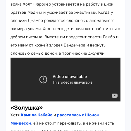
вояка Холт Фэрриер устраивается на работу в цирк
братьев Медичи и ухаживает за животными. Когда у
слонихи Джамбо рождается слонёнок с аномального
размера ушами, Холт и его дети начинают заботиться о
добром питомце. Вместе им предстоит спасти Дамбо и
его маму от козней злодея Вандемера и вернуть
слоновью семью домой, в тропические джунгли.
«Золушка»
Хотя
Камила Кабейо
и
рассталась с Шоном
Мендесом
, ей не стоит переживать: в её жизни есть