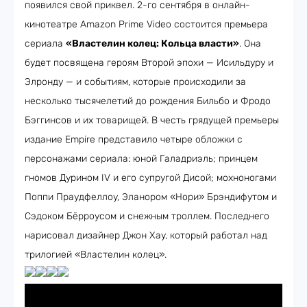
появился свой приквел. 2-го сентября в онлайн-
кинотеатре Amazon Prime Video состоится премьера
сериала
«Властелин колец: Кольца власти»
. Она
будет посвящена героям Второй эпохи — Исильдуру и
Элронду — и событиям, которые происходили за
несколько тысячелетий до рождения Бильбо и Фродо
Бэггинсов и их товарищей. В честь грядущей премьеры
издание Empire представило четыре обложки с
персонажами сериала: юной Галадриэль; принцем
гномов Дурином IV и его супругой Дисой; мохноногами
Поппи Праудфеллоу, Эланором «Нори» Брэндифутом и
Сэдоком Бёрроусом и снежным троллем. Последнего
нарисовал дизайнер Джон Хау, который работал над
трилогией «Властелин колец».