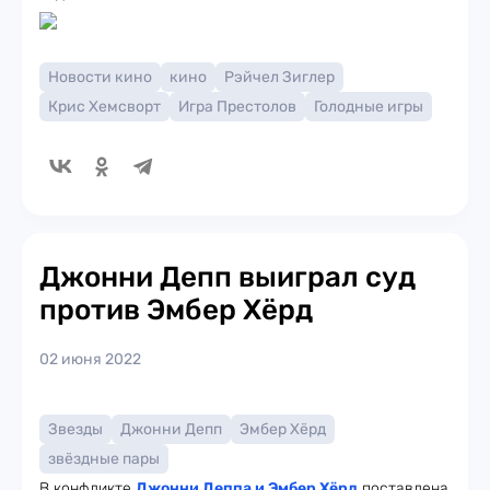
Новости кино
кино
Рэйчел Зиглер
Крис Хемсворт
Игра Престолов
Голодные игры
Джонни Депп выиграл суд
против Эмбер Хёрд
02 июня 2022
Звезды
Джонни Депп
Эмбер Хёрд
звёздные пары
В конфликте
Джонни Деппа и Эмбер Хёрд
поставлена