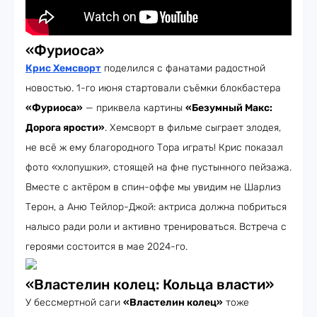
«Фуриоса»
Крис Хемсворт
поделился с фанатами радостной
новостью. 1-го июня стартовали съёмки блокбастера
«Фуриоса»
— приквела картины
«Безумный Макс:
Дорога ярости»
. Хемсворт в фильме сыграет злодея,
не всё ж ему благородного Тора играть! Крис показал
фото «хлопушки», стоящей на фне пустынного пейзажа.
Вместе с актёром в спин-оффе мы увидим не Шарлиз
Терон, а Аню Тейлор-Джой: актриса должна побриться
налысо ради роли и активно тренироваться. Встреча с
героями состоится в мае 2024-го.
«Властелин колец: Кольца власти»
У бессмертной саги
«Властелин колец»
тоже