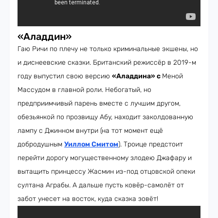
«Аладдин»
Гаю Ричи по плечу не только криминальные экшены, но
и диснеевские сказки. Британский режиссёр в 2019-м
году выпустил свою версию
«Аладдина» с
Меной
Массудом в главной роли. Небогатый, но
предприимчивый парень вместе с лучшим другом,
обезьянкой по прозвищу Абу, находит заколдованную
лампу с Джинном внутри (на тот момент ещё
добродушным
Уиллом Смитом
). Троице предстоит
перейти дорогу могущественному злодею Джафару и
вытащить принцессу Жасмин из-под отцовской опеки
султана Аграбы. А дальше пусть ковёр-самолёт от
забот унесет на восток, куда сказка зовёт!