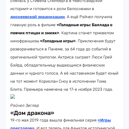
снялась у Стивена Спилберга в «Вестсайдской
истории» и готовится к роли Белоснежки в
диснеевской экранизации
. А ещё Рэйчел получила
главную роль в фильме
«Голодные игры: Баллада о
певчих птицах и змеях»
. Картина станет приквелом
кинофраншизы
«Голодные игры»
. Приключения будут
разворачиваться в Панеме, за 64 года до событий в
оригинальной трилогии. Актриса сыграет Люси Грей
Бэйрд, обладательницу выдающихся физических
данных и чудного голоса. А её наставником будет юный
на тот момент Кориолан Сноу в исполнении Тома
Блита. Премьера намечена на 17-е ноября 2023 года.
Рэйчел Зеглер
«Дом дракона»
19-го мая 2019 года вышла финальная серия
«Игры
престолов»
. И вот теперь для фанатов исторической