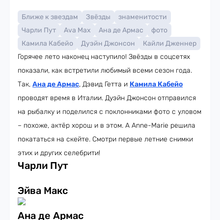
Ближе к звездам
Звёзды
знаменитости
Чарли Пут
Ava Max
Ана де Армас
фото
Камила Кабейо
Дуэйн Джонсон
Кайли Дженнер
Горячее лето наконец наступило! Звёзды в соцсетях
показали, как встретили любимый всеми сезон года.
Так,
Ана де Армас
, Дэвид Гетта и
Камила Кабейо
проводят время в Италии. Дуэйн Джонсон отправился
на рыбалку и поделился с поклонниками фото с уловом
– похоже, актёр хорош и в этом. А Anne-Marie решила
покататься на скейте. Смотри первые летние снимки
этих и других селебрити!
Чарли Пут
Эйва Макс
Ана де Армас