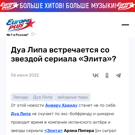
БОЛЬШЕ ХИТОВ! БОЛЬШЕ МУЗЫКИ!
Б
№ 1 в России*
Дуа Липа встречается со
звездой сериала «Элита»?
06 июня 2022
Звезды
Дуа Липа
звёздные пары
От этой новости
Анвару Хадиду
станет не по себе.
Дуа Липа
не скучает по экс-бойфренду и шикарно
проводит время в компании испанского актёра и
звезды сериала
«Элита»
Арона Пипера
(он сыграл