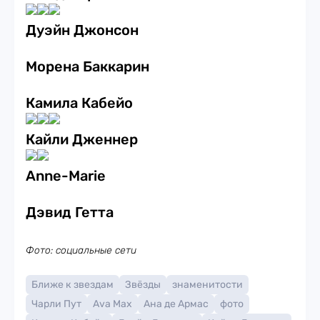
Дуэйн Джонсон
Морена Баккарин
Камила Кабейо
Кайли Дженнер
Anne-Marie
Дэвид Гетта
Фото: социальные сети
Ближе к звездам
Звёзды
знаменитости
Чарли Пут
Ava Max
Ана де Армас
фото