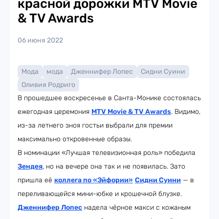
красной дорожки MTV Movie
& TV Awards
06 июня 2022
Мода
мода
Дженнифер Лопес
Сидни Суини
Оливия Родриго
В прошедшее воскресенье в Санта-Монике состоялась
ежегодная церемония
MTV Movie & TV Awards
. Видимо,
из-за летнего зноя гостьи выбрали для премии
максимально откровенные образы.
В номинации «Лучшая телевизионная роль» победила
Зендея
, но на вечере она так и не появилась. Зато
пришла её
коллега по «Эйфории»
Сидни Суини
— в
переливающейся мини-юбке и крошечной блузке.
Дженнифер Лопес
надела чёрное макси с кожаным