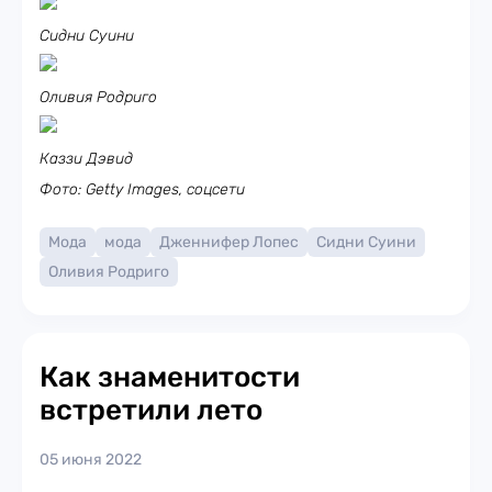
Сидни Суини
Оливия Родриго
Каззи Дэвид
Фото: Getty Images, соцсети
Мода
мода
Дженнифер Лопес
Сидни Суини
Оливия Родриго
Как знаменитости
встретили лето
05 июня 2022