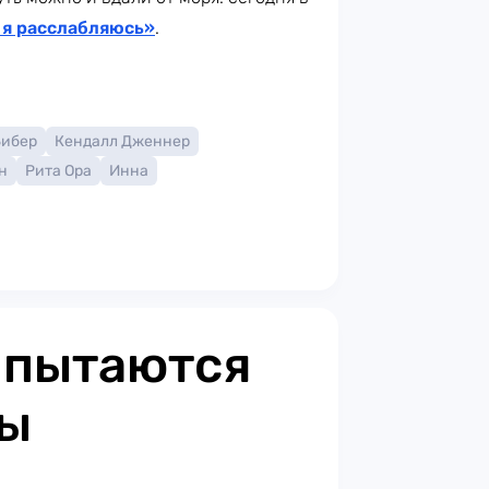
 я расслабляюсь»
.
Бибер
Кендалл Дженнер
н
Рита Ора
Инна
 пытаются
ты