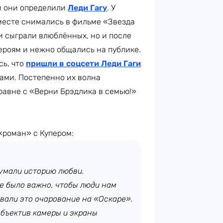
й они определили
Леди Гагу
. У
вместе снимались в фильме «Звезда
и сыграли влюблённых, но и после
ероям и нежно общались на публике.
сь, что
пришли в соцсети Леди Гаги
ами. Постепенно их волна
равне с «Верни Брэдлика в семью!»
«роман» с Купером:
думали историю любви.
це было важно, чтобы люди нам
овали это очарование на «Оскаре».
бъектив камеры и экраны