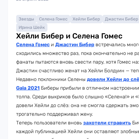
Звезды
Селена Гомес
Хейли Бибер
Джастин Бибер
Ирина Шейк
Хейли Бибер и Селена Гомес
Селена Гомес
и
Джастин Бибер
встречались много
сходились множество раз, пока окончательно не ра
фанаты пытаются вновь свести пару, хотя Гомес н
Джастин счастливо женат на Хейли Болдуин — теп
Недавно поклонники Селены
довели Хейли до сл
Gala 2021
Биберы прибыли в отличном настроении
толпа. Среди выкриков было слышно «Селена!» и 
довели Хейли до слёз: она не смогла сдержать эм
трогательно поддерживал жену.
Теперь пользователи вновь
захотели стравить
Биб
каждой публикацией Хейли они оставляют злобны