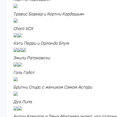
Трэвис Баркер и Кортни Кардашьян
Charli XCX
Кэти Перри и Орландо Блум
Эмили Ратаковски
Галь Гадот
Бритни Спирс с женихом Сэмом Асгари
Дуа Липа
Антон Комолов и Лена Абитаева знают, что отдохну