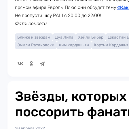
прямом эфире Европы Плюс они обсудят тему
«Как
Не пропусти шоу РАШ с 20:00 до 22:00!
Фото: соцсети
Ближе к звездам
Дуа Липа
Хейли Бибер
Джастин 
Эмили Ратаковски
ким кардашьян
Кортни Кардашья
Звёзды, которых
поссорить фана
28 апреля 2022