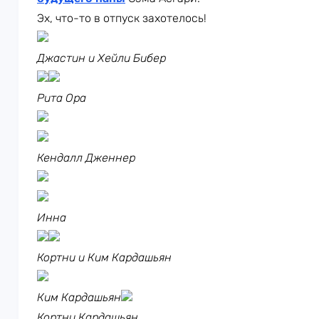
Эх, что-то в отпуск захотелось!
Джастин и Хейли Бибер
Рита Ора
Кендалл Дженнер
Инна
Кортни и Ким Кардашьян
Ким Кардашьян
Кортни Кардашьян