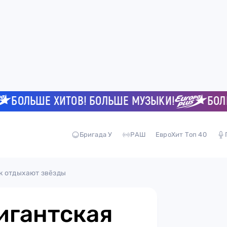
ОЛЬШЕ ХИТОВ! БОЛЬШЕ МУЗЫКИ!
БОЛЬШЕ 
Бригада У
РАШ
ЕвроХит Топ 40
к отдыхают звёзды
игантская