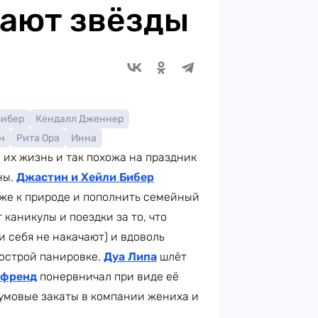
хают звёзды
Бибер
Кендалл Дженнер
н
Рита Ора
Инна
: их жизнь и так похожа на праздник
ны.
Джастин и Хейли Бибер
же к природе и пополнить семейный
каникулы и поездки за то, что
и себя не накачают) и вдоволь
 острой панировке.
Дуа Липа
шлёт
йфренд
понервничал при виде её
умовые закаты в компании жениха и