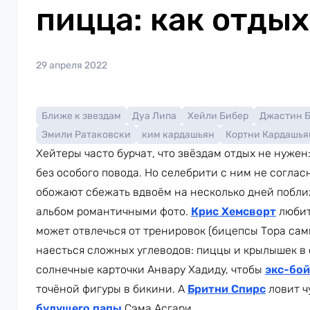
пицца: как отды
29 апреля 2022
Ближе к звездам
Дуа Липа
Хейли Бибер
Джастин 
Эмили Ратаковски
ким кардашьян
Кортни Кардашья
Хейтеры часто бурчат, что звёздам отдых не нужен
без особого повода. Но селебрити с ним не соглас
обожают сбежать вдвоём на несколько дней побли
альбом романтичными фото.
Крис Хемсворт
любит 
может отвлечься от тренировок (бицепсы Тора сам
наесться сложных углеводов: пиццы и крылышек в
солнечные карточки Анвару Хадиду, чтобы
экс-бо
точёной фигуры в бикини. А
Бритни Спирс
ловит ч
будущего папы
Сэма Асгари.