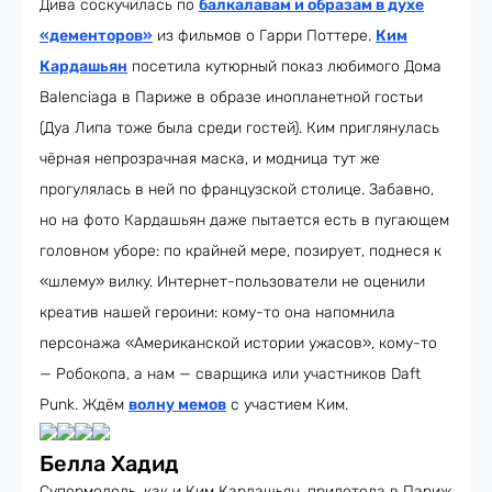
Дива соскучилась по
балкалавам и образам в духе
«дементоров»
из фильмов о Гарри Поттере.
Ким
Кардашьян
посетила кутюрный показ любимого Дома
Balenciaga в Париже в образе инопланетной гостьи
(Дуа Липа тоже была среди гостей). Ким приглянулась
чёрная непрозрачная маска, и модница тут же
прогулялась в ней по французской столице. Забавно,
но на фото Кардашьян даже пытается есть в пугающем
головном уборе: по крайней мере, позирует, поднеся к
«шлему» вилку. Интернет-пользователи не оценили
креатив нашей героини: кому-то она напомнила
персонажа «Американской истории ужасов», кому-то
— Робокопа, а нам — сварщика или участников Daft
Punk. Ждём
волну мемов
с участием Ким.
Белла Хадид
Супермодель, как и Ким Кардашьян, прилетела в Париж