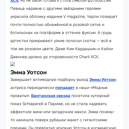
XCX
, но не были готовы к столь смелой фотосессии.
Певица наравне с другими звёздными героями
украсила обложку издания V magazine. Чарли позирует
почти полностью обнажённой в розовой сетке и
ботильонах на платформе в оттенке фуксии. А грудь
артистки прикрывают узкие полоски скотча — всё в
том же розовом цвете. Даже Ким Кардашьян и Кайли
Дженнер далеко до откровенности Charli XCX.
Эмма Уотсон
Завершает антимодную подборку выход
Эммы Уотсон
:
актриса периодически
попадает
в наши «Модные
провалы».
Британская звезда
посетила кутюрный
показ Schiaparelli в Париже, но не стала надевать
эффектное мини или загадочное макси. Эмма почему-
то накинула поверх рубашки жакет с гигантскими
плечами. Он превратил хрупкую Уотсон в космическую