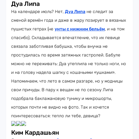
Дуа Липа
На календаре июль? Нет,
Дуа Липа
не следит за
сменой времён года и даже в жару позирует в вязаных
пушистых гетрах (не
унты с нижним бельём
, и на том
спасибо). Складывается впечатление, что их певице
связала заботливая бабушка, чтобы внучка не
простудилась по время затяжных гастролей. Бабуле
можно не переживать: Дуа утеплила не только ноги, но
и на голову надела шапку с кошачьими «ушками».
Напоминаем, что лето в самом разгаре, но у модницы
свои причуды. В пару к вещам не по сезону Липа
подобрала баклажановую тунику и микрошорты,
которых почти не видно на фото. Так и хочется
поинтересоваться: тепло ли тебе, девица?
Ким Кардашьян