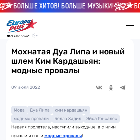
БОЛЬШЕ ХИТОВ! БОЛЬШЕ МУЗЫКИ!
БОЛ
№ 1 в России*
Мохнатая Дуа Липа и новый
шлем Ким Кардашьян:
модные провалы
09 июля 2022
Мода
Дуа Липа
ким кардашьян
модные провалы
Белла Хадид
Эйса Гонсалес
Неделя пролетела, наступили выходные, а с ними
пришли и наши
модные провалы
!