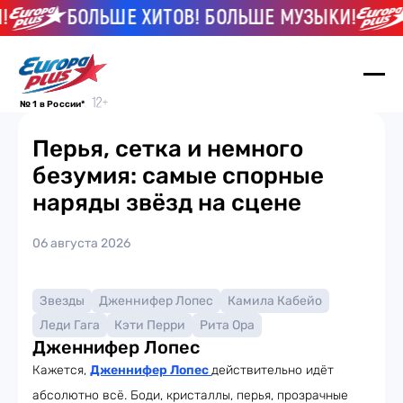
БОЛЬШЕ ХИТОВ! БОЛЬШЕ МУЗЫКИ!
№ 1 в России*
Перья, сетка и немного
безумия: самые спорные
наряды звёзд на сцене
06 августа 2026
Звезды
Дженнифер Лопес
Камила Кабейо
Леди Гага
Кэти Перри
Рита Ора
Дженнифер Лопес
Кажется,
Дженнифер Лопес
действительно идёт
абсолютно всё. Боди, кристаллы, перья, прозрачные