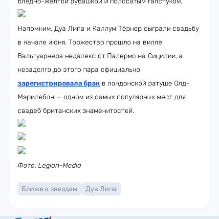
бледно-жёлтой рубашкой и полосатым галстуком.
Напомним, Дуа Липа и Каллум Тёрнер сыграли свадьбу
в начале июня. Торжество прошло на вилле
Вальгуарнера недалеко от Палермо на Сицилии, а
незадолго до этого пара официально
зарегистрировала брак
в лондонской ратуше Олд-
Мэрилебон — одном из самых популярных мест для
свадеб британских знаменитостей.
Фото: Legion-Media
Ближе к звездам
Дуа Липа