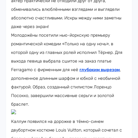
актёр практически не отходили друг от друга,
обменивались влюблёнными взглядами и выглядели
абсолютно счастливыми. Искры между ними заметны
даже через экран!
Молодожёны посетили нью-йоркскую премьеру
романтической комедии «Только на одну ночь», в
которой одну из главных ролей исполнил Тёрнер. Для
выхода певица выбрала сшитое на заказ платье
Ferragamo с фирменным для неё
глубоким вырезом
,
дополненное длинным шарфом и юбкой с необычной
фактурой. Образ, созданный стилистом Лоренцо
Посокко, завершили массивные серьги и золотой
браслет.
Каллум появился на дорожке в тёмно-синем
двубортном костюме Louis Vuitton, который сочетал с