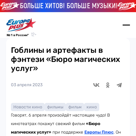
БОЛЬШЕ ХИТОВ! БОЛЬШЕ МУЗЫКИ!
БО
№ 1 в России*
Гоблины и артефакты в
фэнтези «Бюро магических
услуг»
03 апреля 2023
Новости кино
фильмы
фильм
кино
Говорят, 6 апреля произойдёт настоящее чудо! В
кинотеатрах покажут свежий фильм
«Бюро
магических услуг»
при поддержке
Европы Плюс
. Он