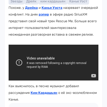
Звезды
Дрейк
ким кардашьян
Канье Уэст
Похоже, у
Дрейка
и
Канье Уэста
назревает очередной
конфликт. На днях
рэпер
в эфире радио SiriusXM
представил свой новый трек Rescue Me. Больше всего
интернет-пользователей заинтересовала
неожиданная разговорная вставка в свежем релизе.
Как выяснилось, в песню музыкант добавил
рассуждения
Ким Кардашьян
о её экс-возлюбленном
Канье.