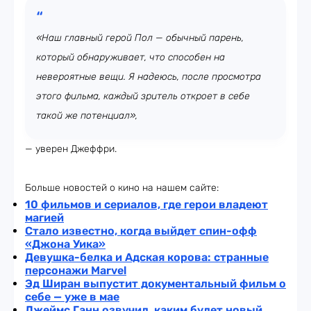
«Наш главный герой Пол — обычный парень,
который обнаруживает, что способен на
невероятные вещи. Я надеюсь, после просмотра
этого фильма, каждый зритель откроет в себе
такой же потенциал»,
— уверен Джеффри.
Больше новостей о кино на нашем сайте:
10 фильмов и сериалов, где герои владеют
магией
Стало известно, когда выйдет спин-офф
«Джона Уика»
Девушка-белка и Адская корова: странные
персонажи Marvel
Эд Ширан выпустит документальный фильм о
себе — уже в мае
Джеймс Ганн озвучил, каким будет новый