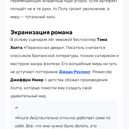
перемещающую владельца куда угодно. Если артефакт
попадёт не в те руки, то Полу грозит увольнение, а
миру — тотальный хаос.
Экранизация романа
В основу сценария лёг мировой бестселлер
Тома
Холта
«Переносная дверь». Писатель считается
классиком британской литературы, тонким сатириком и
мастером жанра фэнтези. Его волшебные миры ни чуть
не уступают поттериане
Джоан Роулинг
. Режиссёр
Джеффри Уокер
с детства обожал произведения
Холта, которые помогли ему создать свой
удивительный мир.
«Книга действительно отлично работает сама по
себе. Всё, что мне нужно было делать, это