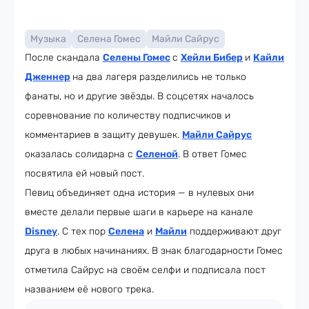
Музыка
Селена Гомес
Майли Сайрус
После скандала
Селены Гомес
с
Хейли Бибер
и
Кайли
Дженнер
на два лагеря разделились не только
фанаты, но и другие звёзды. В соцсетях началось
соревнование по количеству подписчиков и
комментариев в защиту девушек.
Майли Сайрус
оказалась солидарна с
Селеной
. В ответ Гомес
посвятила ей новый пост.
Певиц объединяет одна история — в нулевых они
вместе делали первые шаги в карьере на канале
Disney
. С тех пор
Селена
и
Майли
поддерживают друг
друга в любых начинаниях. В знак благодарности Гомес
отметила Сайрус на своём селфи и подписала пост
названием её нового трека.