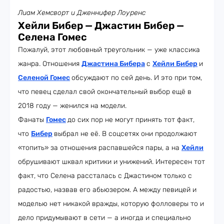
Лиам Хемсворт и Дженнифер Лоуренс
Хейли Бибер — Джастин Бибер —
Селена Гомес
Пожалуй, этот любовный треугольник — уже классика
жанра. Отношения
Джастина Бибера
с
Хейли Бибер
и
Селеной Гомес
обсуждают по сей день. И это при том,
что певец сделал свой окончательный выбор ещё в
2018 году — женился на модели.
Фанаты
Гомес
до сих пор не могут принять тот факт,
что
Бибер
выбрал не её. В соцсетях они продолжают
«топить» за отношения распавшейся пары, а на
Хейли
обрушивают шквал критики и унижений. Интересен тот
факт, что Селена рассталась с Джастином только с
радостью, назвав его абьюзером. А между певицей и
моделью нет никакой вражды, которую фолловеры то и
дело придумывают в сети — а иногда и специально