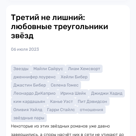
Третий не лишний:
любовные треугольники
звёзд
06 июля 2023
Звезды
Майли Сайрус
Лиам Хемсворт
дженнифер лоуренс
Хейли Бибер
Джастин Бибер
Селена Гомес
Леонардо ДиКаприо
Ирина Шейк
Джиджи Хадид
ким кардашьян
Канье Уэст
Пит Дэвидсон
Оливия Уайлд
Гарри Стайлс
отношения
звёздные пары
Некоторые из этих звёздных романов уже давно
завершились, а споры насчёт них в сети не утихают до