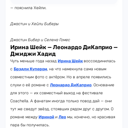
— пояснила Хейли.
Джастин и Хейли Биберы
Джастин Бибер и Селена Гомес
Ирина Шейк — Леонардо ДиКаприо —
Джиджи Хадид
Чуть меньше года назад
Ирина Шейк
воссоединилась
с
Брэдли Купером
, на что намекнула сама новым
совместным фото с актёром. Но в апреле появились
слухи о её романе с
Леонардо ДиКаприо
. Основание
для этого — их совместный выход на фестивале
Coachella. А фанатам иногда только повод дай — они
тут же сведут звёзд, стоявших рядом друг с другом. О
романе между
Ириной
и
Лео
мы, конечно, но красивая
пара бы получилась.