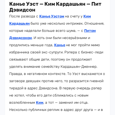
Канье Уэст — Ким Кардашьян — Пит
Дэвидсон
После развода с
Канье Уэстом
на счету у
Ким
Кардашьян
было уже несколько интрижек. Отношения,
которые наделали больше всего шума, — с
Питом
Дэвидсоном
. И хоть они были несерьёзными и
продлились меньше года,
Канье
не мог пройти мимо
избранника своей экс-супруги. Рэпера с бизнес-леди
связывают общие дети, поэтому он продолжает
уделять внимание семейству Кардашьян-Дженнер.
Правда, в негативном контексте. То Уэст выскажется о
заговоре девушек против него, то разразится гневной
тирадой в адрес Дэвидсона. В первую очередь рэпер
не хотел, чтобы его дети сближались с новым
возлюбленным
Ким
, а тот — заменил им отца.
Несколько публичных реплик в адрес друг друга — и в