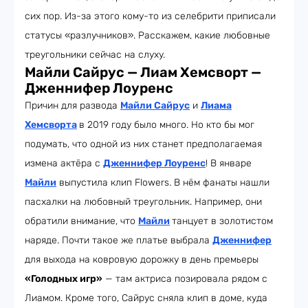
сих пор. Из-за этого кому-то из селебрити приписали
статусы «разлучников». Расскажем, какие любовные
треугольники сейчас на слуху.
Майли Сайрус — Лиам Хемсворт —
Дженнифер Лоуренс
Причин для развода
Майли Сайрус
и
Лиама
Хемсворта
в 2019 году было много. Но кто бы мог
подумать, что одной из них станет предполагаемая
измена актёра с
Дженнифер Лоуренс
! В январе
Майли
выпустила клип Flowers. В нём фанаты нашли
пасхалки на любовный треугольник. Например, они
обратили внимание, что
Майли
танцует в золотистом
наряде. Почти такое же платье выбрала
Дженнифер
для выхода на ковровую дорожку в день премьеры
«Голодных игр»
— там актриса позировала рядом с
Лиамом. Кроме того, Сайрус сняла клип в доме, куда