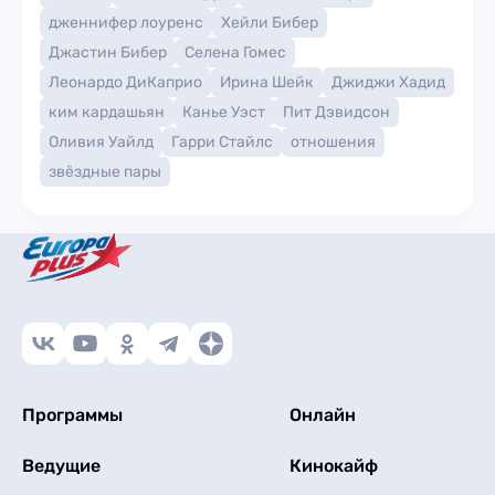
дженнифер лоуренс
Хейли Бибер
Джастин Бибер
Селена Гомес
Леонардо ДиКаприо
Ирина Шейк
Джиджи Хадид
ким кардашьян
Канье Уэст
Пит Дэвидсон
Оливия Уайлд
Гарри Стайлс
отношения
звёздные пары
Программы
Онлайн
Ведущие
Кинокайф