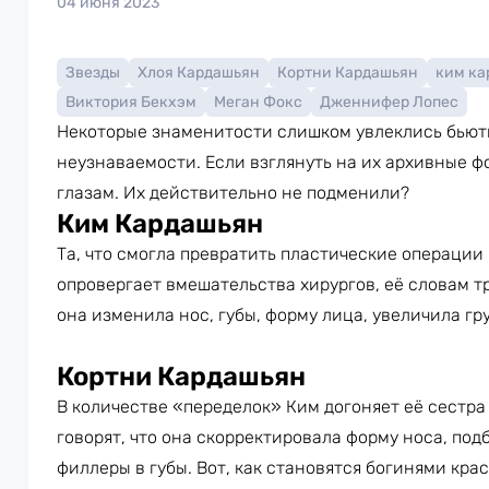
04 июня 2023
Звезды
Хлоя Кардашьян
Кортни Кардашьян
ким ка
Виктория Бекхэм
Меган Фокс
Дженнифер Лопес
Некоторые знаменитости слишком увлеклись бьют
неузнаваемости. Если взглянуть на их архивные ф
глазам. Их действительно не подменили?
Ким Кардашьян
Та, что смогла превратить пластические операции 
опровергает вмешательства хирургов, её словам т
она изменила нос, губы, форму лица, увеличила гр
Кортни Кардашьян
В количестве «переделок» Ким догоняет её сестр
говорят, что она скорректировала форму носа, подб
филлеры в губы. Вот, как становятся богинями крас