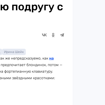
ю подругу с
д
Ирина Шейк
так же непредсказуемо, как
на
р предпочитает блондинок, потом —
 на фортепианную клавиатуру.
азными звёздными красотками: