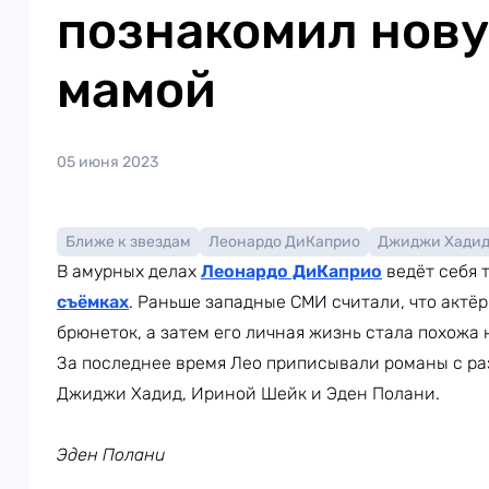
познакомил нову
мамой
05 июня 2023
Ближе к звездам
Леонардо ДиКаприо
Джиджи Хади
В амурных делах
Леонардо ДиКаприо
ведёт себя 
съёмках
. Раньше западные СМИ считали, что актё
брюнеток, а затем его личная жизнь стала похожа
За последнее время Лео приписывали романы с р
Джиджи Хадид, Ириной Шейк и Эден Полани.
Эден Полани