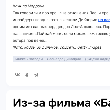
Камила Морроне
Так говорили и про прошлые отношения Лео, и про
инсайдеры неоднократно женили ДиКаприо
на ра
одним из главных сердцеедов Лос-Анджелеса. Пор
названием «Поймай меня, если сможешь», только 
актёра под венец.
Фото: кадры из фильмов, соцсети, Getty Images
Ближе к звездам
Леонардо ДиКаприо
Джиджи Хади
Из-за фильма «Б