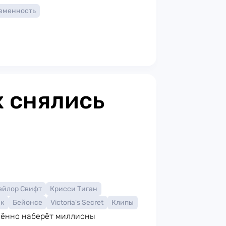
еменность
х снялись
ейлор Свифт
Крисси Тиган
йк
Бейонсе
Victoria's Secret
Клипы
елённо наберёт миллионы