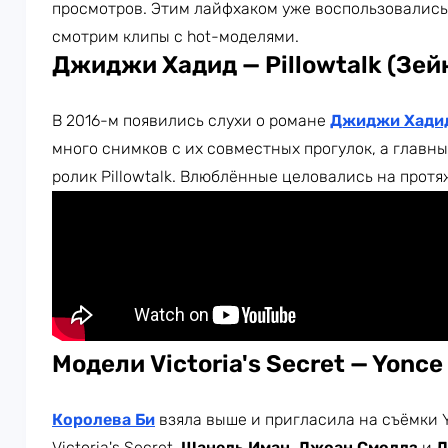
просмотров. Этим лайфхаком уже воспользовались
смотрим клипы с hot-моделями.
Джиджи Хадид — Pillowtalk
(Зей
В 2016-м появились слухи о романе
Джиджи Хади
много снимков с их совместных прогулок, а главн
ролик Pillowtalk. Влюблённые целовались на протя
Модели
Victoria's Secret — Yonc
Королева Би
взяла выше и пригласила на съёмки 
Victoria's Secret.
Шанель Иман
,
Джоан Смоллз
и
Д