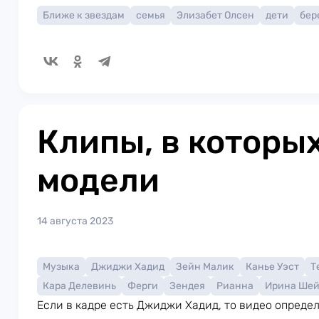
Ближе к звездам
семья
Элизабет Олсен
дети
бер
Клипы, в которы
модели
14 августа 2023
Музыка
Джиджи Хадид
Зейн Малик
Канье Уэст
Т
Кара Делевинь
Ферги
Зендея
Рианна
Ирина Ше
Если в кадре есть Джиджи Хадид, то видео опред