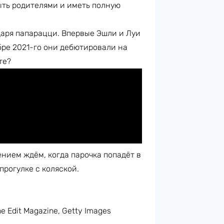
быть родителями и иметь полную
даря папарацци. Впервые Эшли и Луи
ябре 2021-го они дебютировали на
те?
нием ждём, когда парочка попадёт в
рогулке с коляской.
e Edit Magazine, Getty Images