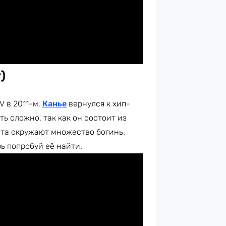
)
 в 2011-м.
Канье
вернулся к хип-
ть сложно, так как он состоит из
та окружают множество богинь.
рь попробуй её найти.