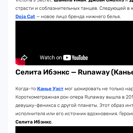
страсти и соблазнительных танцев. Следующей в 
Doja Cat
— новое лицо бренда нижнего белья.
Селита Ибэнкс — Runaway (Канье
Когда-то
Канье Уэст
мог шокировать не только нар
Короткометражная рок-опера Runaway вышла в 2010
девушку-феникса с другой планеты. Этот образ ин
исполнителя или его источник вдохновения. Героин
Селита Ибэнкс
.