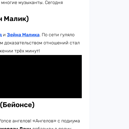
 многие музыканты. Сегодня
н Малик)
д
и
Зейна Малика
. По сети гуляло
ым доказательством отношений стал
жении трёх минут!
e (Бейонсе)
Yonce ангелов! «Ангелов» с подиума
жордан Данн
добавили в ролик