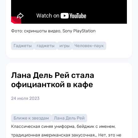
Фото: скриншоты видео, Sony PlayStation
Гаджеты
гаджеты
игры
Человек-паук
Лана Дель Рей стала
официанткой в кафе
24 июля 2023
Ближе к звездам
Лана Дель Рей
Классическая синяя униформа, бейджик с именем,
традиционная американская закусочная… Нет, это не