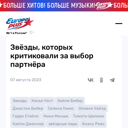
ОЛЬШЕ ХИТОВ! БОЛЬШЕ МУЗЫКИ!
БОЛЬШЕ
№ 1 в России*
Звёзды, которых
критиковали за выбор
партнёра
07 августа 2023
Звезды
Канье Уэст
Хейли Бибер
Джастин Бибер
Селена Гомес
Оливия Уайлд
Гарри Стайлс
Ники Минаж
Тимоти Шаламе
Кайли Дженнер
звёздные пары
Киану Ривз