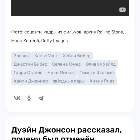
Фото: соцсети, кадры из фильмов, архив Rolling Stone,
Mario Sorrenti, Getty Images
Звезды
Канье Уэст
Хейли Бибер
Джастин Бибер
Селена Гомес
Оливия Уайлд
Гарри Стайлс
Ники Минаж
Тимоти Шаламе
Кайли Дженнер
звёздные пары
Киану Ривз
Дуэйн Джонсон рассказал,
почему был отменён