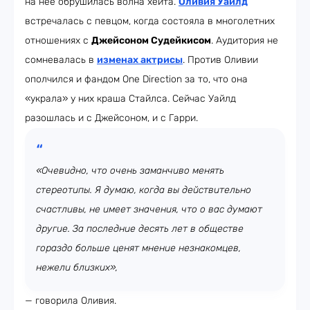
на неё обрушилась волна хейта.
Оливия Уайлд
встречалась с певцом, когда состояла в многолетних
отношениях с
Джейсоном Судейкисом
. Аудитория не
сомневалась в
изменах актрисы
. Против Оливии
ополчился и фандом One Direction за то, что она
«украла» у них краша Стайлса. Сейчас Уайлд
разошлась и с Джейсоном, и с Гарри.
«Очевидно, что очень заманчиво менять
стереотипы. Я думаю, когда вы действительно
счастливы, не имеет значения, что о вас думают
другие. За последние десять лет в обществе
гораздо больше ценят мнение незнакомцев,
нежели близких»,
— говорила Оливия.