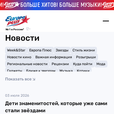
!
БОЛЬШЕ ХИТОВ! БОЛЬШЕ МУЗЫКИ!
№ 1 в России*
Новости
Week&Star
Европа Плюс
Звезды
Стиль жизни
Новости кино
Важная информация
Розыгрыши
Региональные новости
Рецензии
Куда пойти
Мода
Гаджеты
Ближе к звездам
Музыка
Котики
Мемы и тренды
Факты и списки
Премии
Показать все
Путешествия
Рейтинги
Игры
дети
03 июля 2026
Дети знаменитостей, которые уже сами
стали звёздами