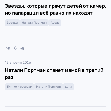
Звёзды, которые прячут детей от камер,
но папарацци всё равно их находят
Звезды
Натали Портман
Адель
18 апреля 2026
Натали Портман станет мамой в третий
раз
Ближе к звездам
Натали Портман
дети